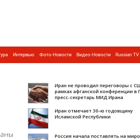
тура
Интервью
Фото-Новости
Видео-Новости
Russian TV 
Иран не проводил переговоры с С
рамках афганской конференции в Г
пресс-секретарь МИД Ирана
Иран отмечает 30-ю годовщину
Исламской Республики
раны
Россия начала поставлять на мир