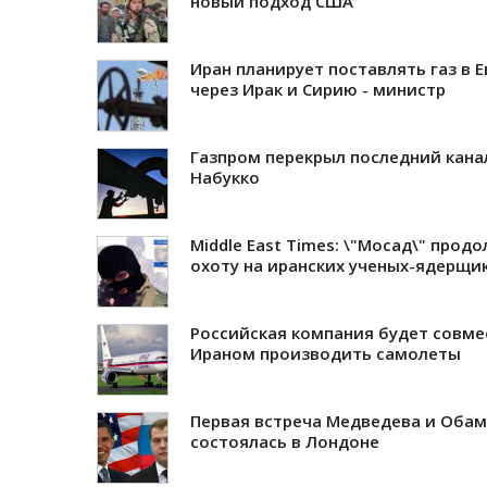
новый подход США
Иран планирует поставлять газ в 
через Ирак и Сирию - министр
Газпром перекрыл последний кана
Набукко
Middle East Times: \"Мосад\" прод
охоту на иранских ученых-ядерщи
Российская компания будет совме
Ираном производить самолеты
Первая встреча Медведева и Оба
состоялась в Лондоне