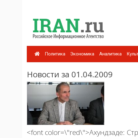
Политика
Экономика
Аналитика
Куль
Новости за 01.04.2009
<font color=\"red\">Ахундзаде: Ст