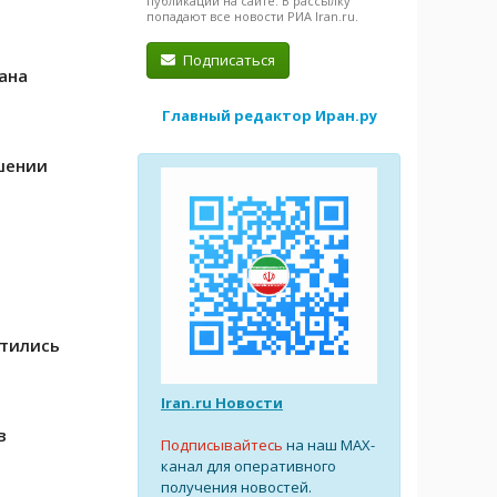
публикации на сайте. В рассылку
попадают все новости РИА Iran.ru.
Подписаться
ана
Главный редактор Иран.ру
шении
етились
Iran.ru Новости
в
Подписывайтесь
на наш MAX-
канал для оперативного
получения новостей.