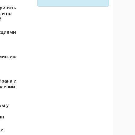
принять
 и по
й
нкциями
пмиссию
Ирана и
влении
бы у
ин
 и