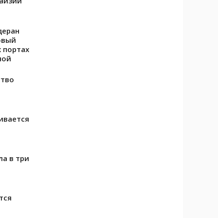
айзии
деран
овый
х портах
ной
ство
ивается
ла в три
тся