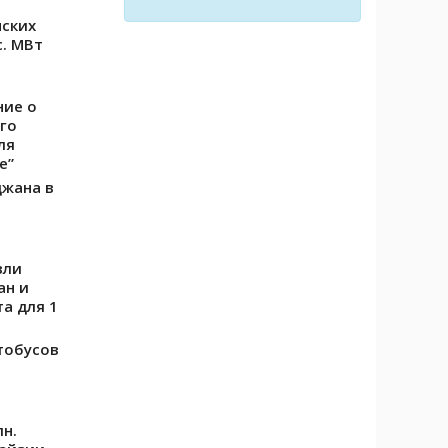
ских
с. МВт
ние о
го
ля
е”
джана в
вли
ан и
а для 1
тобусов
лн.