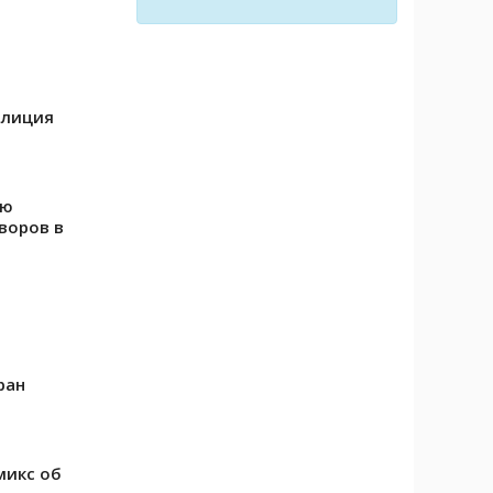
олиция
ою
воров в
ран
микс об