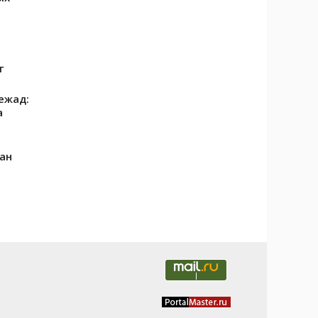
г
ежад:
а
ан