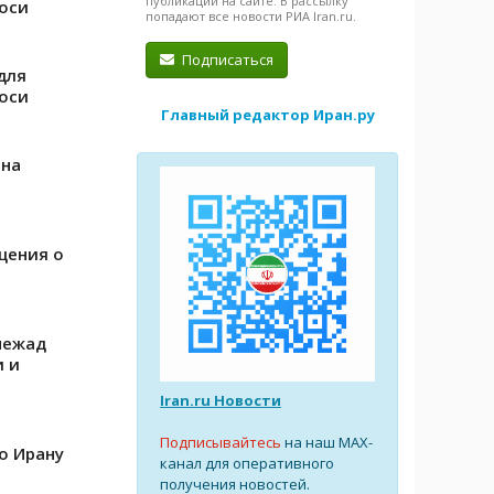
публикации на сайте. В рассылку
лоси
попадают все новости РИА Iran.ru.
Подписаться
для
лоси
Главный редактор Иран.ру
ана
щения о
нежад
и и
Iran.ru Новости
Подписывайтесь
на наш MAX-
о Ирану
канал для оперативного
получения новостей.