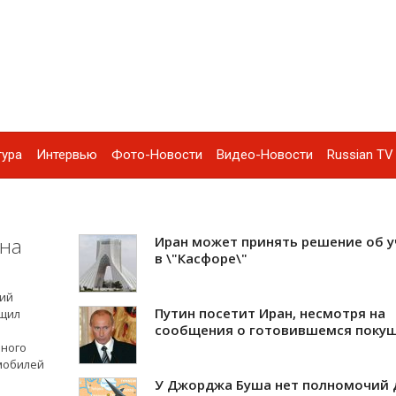
тура
Интервью
Фото-Новости
Видео-Новости
Russian TV 
 на
Иран может принять решение об 
в \"Касфоре\"
ций
Путин посетит Иран, несмотря на
бщил
сообщения о готовившемся поку
ьного
омобилей
У Джорджа Буша нет полномочий 