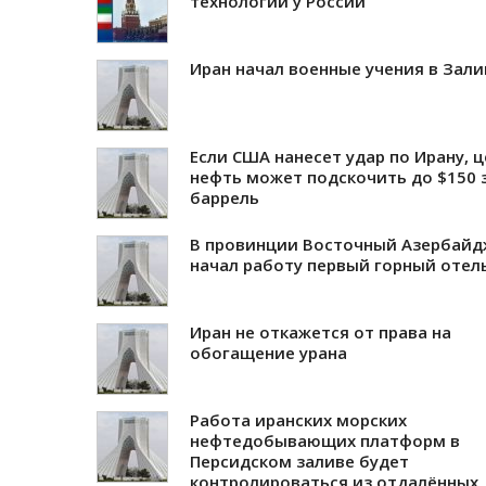
технологий у России
Иран начал военные учения в Зали
Если США нанесет удар по Ирану, ц
нефть может подскочить до $150 
баррель
В провинции Восточный Азербайд
начал работу первый горный отел
Иран не откажется от права на
обогащение урана
Работа иранских морских
нефтедобывающих платформ в
Персидском заливе будет
контролироваться из отдалённых