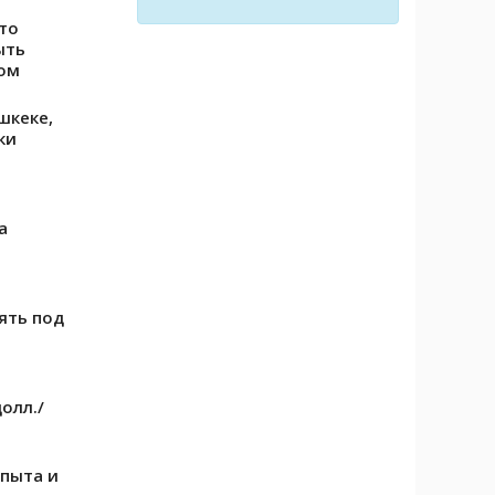
что
ыть
ом
шкеке,
ки
а
ять под
олл./
опыта и