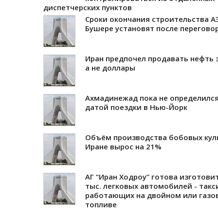
диспетчерских пунктов
Сроки окончания строительства А
Бушере установят после перегово
Иран предпочел продавать нефть з
а не доллары
Ахмадинежад пока не определился
датой поездки в Нью-Йорк
Объём производства бобовых кул
Иране вырос на 21%
АГ “Иран Ходроу” готова изготови
тыс. легковых автомобилей - такс
работающих на двойном или газо
топливе