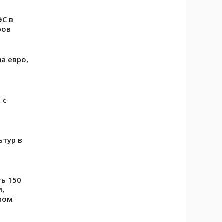
ЭС в
ров
а евро,
 с
ьтур в
ть 150
и,
вом