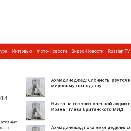
тура
Интервью
Фото-Новости
Видео-Новости
Russian TV 
Ахмадинеджад: Сионисты рвутся к
мировому господству
или
Никто не готовит военной акции 
Ирана - глава британского МИД
ративных
Ахмадинежад пока не определился
олла