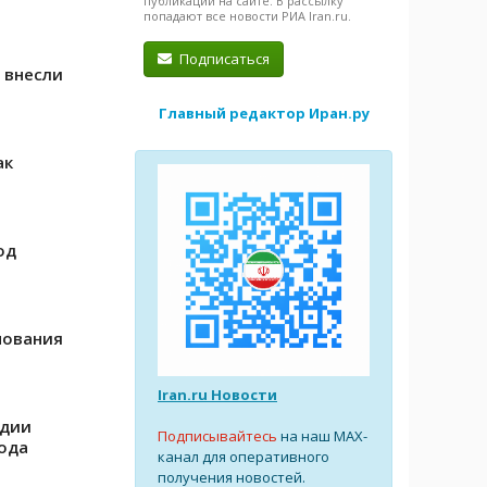
публикации на сайте. В рассылку
попадают все новости РИА Iran.ru.
Подписаться
 внесли
Главный редактор Иран.ру
ак
од
е
нования
Iran.ru Новости
ндии
Подписывайтесь
на наш MAX-
вода
канал для оперативного
получения новостей.