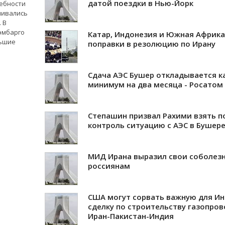
датой поездки в Нью-Йорк
ребности
чивались
 В
эмбарго
Катар, Индонезия и Южная Африка
льшие
поправки в резолюцию по Ирану
Сдача АЭС Бушер откладывается к
минимум на два месяца - Росатом
Степашин призвал Рахими взять п
контроль ситуацию с АЭС в Бушер
МИД Ирана выразил свои соболез
россиянам
США могут сорвать важную для И
сделку по строительству газопро
Иран-Пакистан-Индия