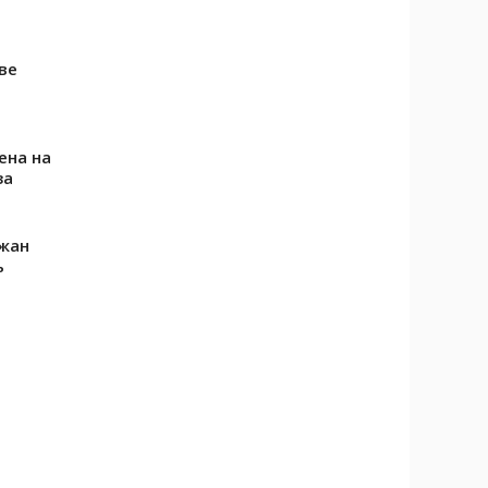
ве
ена на
за
жан
ь