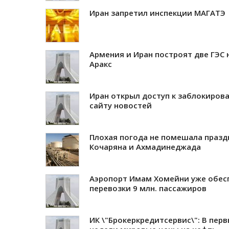
Иран запретил инспекции МАГАТЭ
Армения и Иран построят две ГЭС 
Аракс
Иран открыл доступ к заблокиров
сайту новостей
Плохая погода не помешала празд
Кочаряна и Ахмадинеджада
Аэропорт Имам Хомейни уже обес
перевозки 9 млн. пассажиров
ИК \"Брокеркредитсервис\": В пер