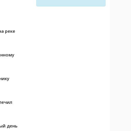
на реке
анному
нику
печил
вый день