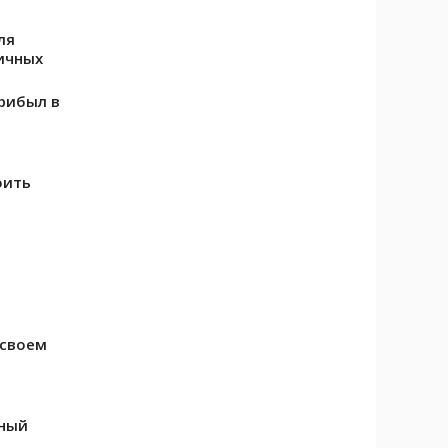
ля
ичных
рибыл в
оить
 своем
тный