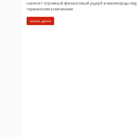
нанесёт огромный финансовый ущерб в миллиарды ев
германским компаниям.
читать далее