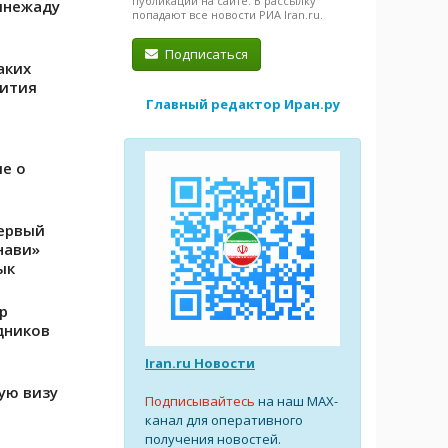
публикации на сайте. В рассылку
инежаду
попадают все новости РИА Iran.ru.
Подписаться
аких
вития
Главный редактор Иран.ру
е о
первый
нави»
ык
р
дников
Iran.ru Новости
ую визу
Подписывайтесь
на наш MAX-
канал для оперативного
получения новостей.