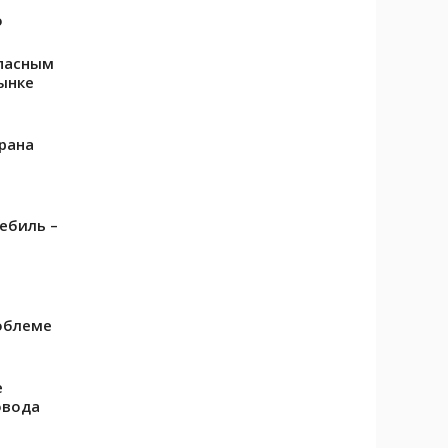
о
опасным
ынке
рана
ебиль –
роблеме
е
овода