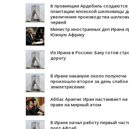
В провинции Ардебиль создаются
плантации японской шелковицы д
увеличения производства шелков
червей
Министр иностранных дел Ирана п
Южную Африку
Из Ирана в Россию: Баку готов стр
дорогу
В Иране накануне около полуночи
произошло второе за день слабое
землетрясение
Аббас Аракчи: Иран настаивает на
праве на мирный атом
В Иране начал работу первый час
порт Афтаб