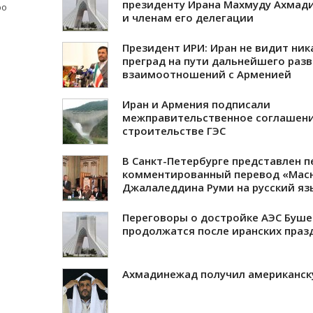
президенту Ирана Махмуду Ахмад
ро
и членам его делегации
Президент ИРИ: Иран не видит ник
преград на пути дальнейшего раз
взаимоотношений с Арменией
Иран и Армения подписали
межправительственное соглашени
строительстве ГЭС
В Санкт-Петербурге представлен 
комментированный перевод «Мас
Джалаледдина Руми на русский яз
Переговоры о достройке АЭС Буше
продолжатся после иранских праз
Ахмадинежад получил американск