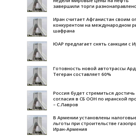
недели мировые цены на нефть
завершили торги разнонаправлен
Иран считает Афганистан своим 
конкурентом на международном р
шафрана
ЮАР предлагает снять санкции с И
Готовность новой автотрассы Ард
Тегеран составляет 60%
Россия будет стремиться достичь
согласия в СБ ООН по иранской п
– С.Лавров
В Армении установлены налоговы
льготы при строительстве газопр
Иран-Армения