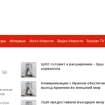
тура
Интервью
Фото-Новости
Видео-Новости
Russian TV 
ШОС готовят к расширению – Буш 
корвалола
 за
Коммуникации с Ираном обеспеч
выход Армении во внешний мир
мическая
рой
США предоставили въездную визу
 и ООН