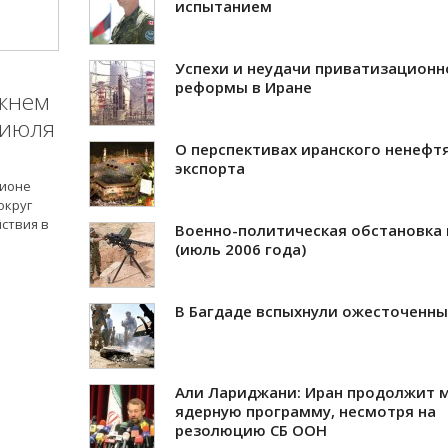
испытанием
Успехи и неудачи приватизационн
реформы в Иране
ижнем
 июля
О перспективах иранского ненефт
экспорта
гионе
округ
ствия в
Военно-политическая обстановка 
(июль 2006 года)
В Багдаде вспыхнули ожесточенны
Али Лариджани: Иран продолжит 
ядерную программу, несмотря на
резолюцию СБ ООН