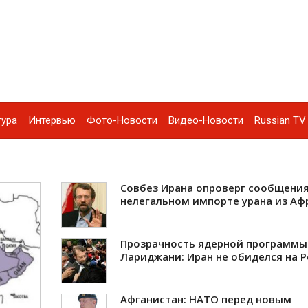
тура
Интервью
Фото-Новости
Видео-Новости
Russian TV 
Совбез Ирана опроверг сообщения
нелегальном импорте урана из Аф
Прозрачность ядерной программы
Лариджани: Иран не обиделся на 
Афганистан: НАТО перед новым