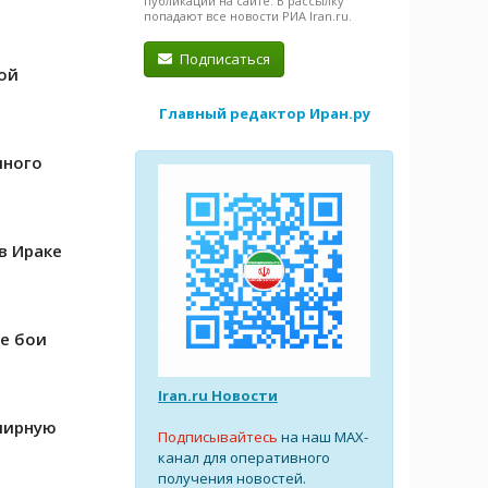
публикации на сайте. В рассылку
попадают все новости РИА Iran.ru.
Подписаться
ой
Главный редактор Иран.ру
яного
в Ираке
е бои
Iran.ru Новости
мирную
Подписывайтесь
на наш MAX-
канал для оперативного
получения новостей.