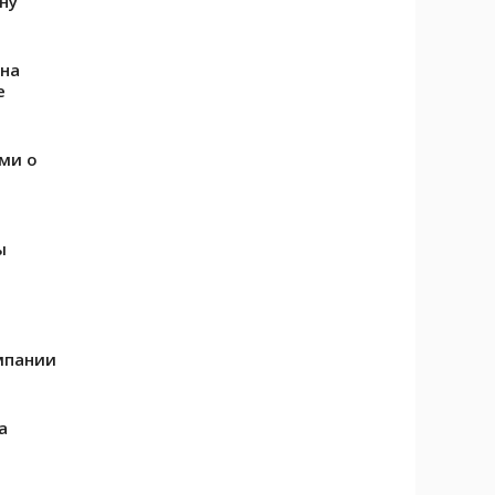
ну
 на
е
ми о
ы
мпании
а