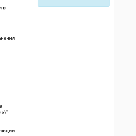
и в
анения
а
нь\"
олюции