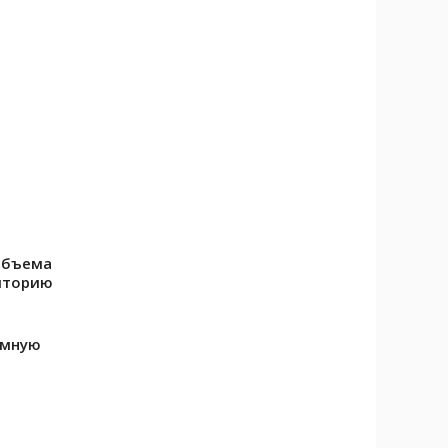
объема
риторию
емную