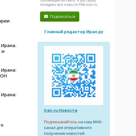
публикации на сайте. В рассылку
попадают все новости РИА Iran.ru.
Подписаться
арии
Главный редактор Иран.ру
 Ирана.
 и
 Ирана:
ООН
 Ирана:
Iran.ru Новости
Подписывайтесь
на наш MAX-
го
канал для оперативного
получения новостей.