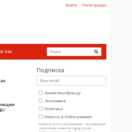
Войти
Регистрация
in Iran
Подписка
тах
Аналитика Иран.ру
Экономика
анкции
Политика
й\"
Новость в Online режиме
Новости в On-Line режиме - мгновенное
получение новости сразу после