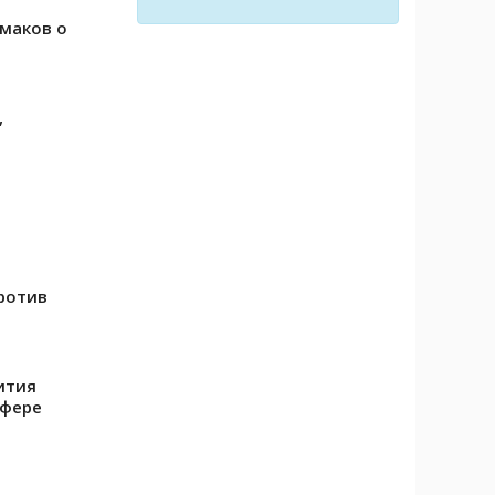
имаков о
,
ротив
ития
сфере