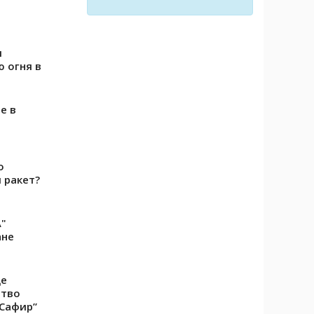
и
 огня в
е в
о
 ракет?
\"
ане
де
ство
“Сафир”