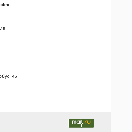
ilex
ИЯ
обус, 45