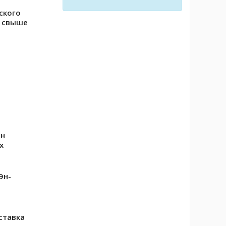
ского
л свыше
ен
х
Эн-
ставка