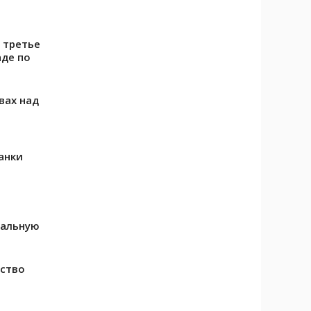
 третье
де по
вах над
анки
уальную
дство