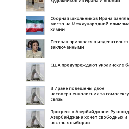
художников из Ирана и Японии
Сборная школьников Ирана заняла
место на Международной олимпиа
химии
Тегеран признался в издевательст
заключенными
США предупреждают украинские б
В Иране повешены двое
несовершеннолетних за гомосекс
связь
Прогресс в Азербайджане: Руково
Азербайджана хочет свободных и
честных выборов