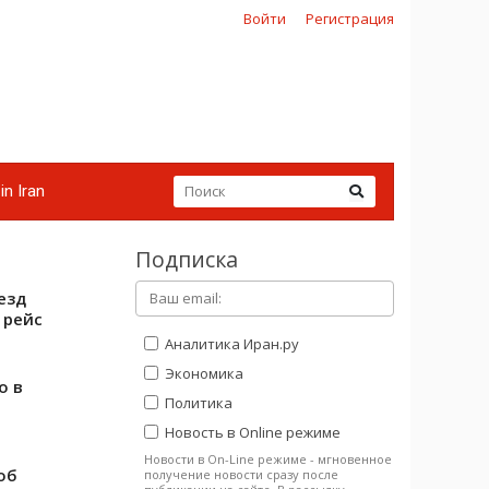
Войти
Регистрация
in Iran
Подписка
езд
 рейс
Аналитика Иран.ру
Экономика
о в
Политика
Новость в Online режиме
Новости в On-Line режиме - мгновенное
об
получение новости сразу после