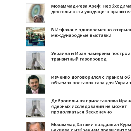
Мохаммад-Реза Ареф: Необходима
деятельности уходящего правите
В Исфахане одновременно открыл
международные выставки
Украина и Иран намерены построи
транзитный газопровод
Ивченко договорился с Ираном об
объемах поставок газа для Украи
Добровольная приостановка Ира
ядерных исследований не может
продолжаться бесконечно
Мохаммад Хатами поздравил Кур
Бакиева с избранием президентом