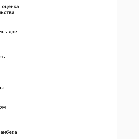
 оценка
льства
ись две
ть
ны
ном
манбека