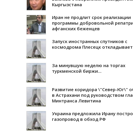
Кыргызстана
Иран не продлит срок реализации
программы добровольной репатр
афганских беженцев
Запуск иностранных спутников с
космодрома Плесецк откладывает
За минувшую неделю на торгах
туркменской биржи...
Развитие коридора \"Север-Юг\" о
в Астрахани под руководством гл
Минтранса Левитина
Украина предложила Ирану постр
газопровод в обход РФ