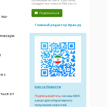
публикации на сайте. В рассылку
попадают все новости РИА Iran.ru.
Подписаться
 эш-
Главный редактор Иран.ру
ическую
!
я с
Iran.ru Новости
ться от
Подписывайтесь
на наш MAX-
канал для оперативного
получения новостей.