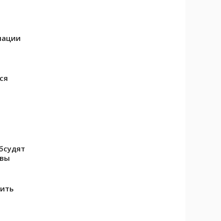
иации
ся
бсудят
авы
оить