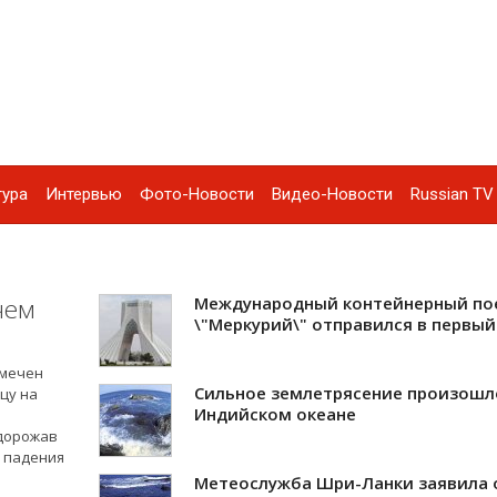
тура
Интервью
Фото-Новости
Видео-Новости
Russian TV 
чем
Международный контейнерный по
\"Меркурий\" отправился в первый
тмечен
Сильное землетрясение произошл
цу на
Индийском океане
одорожав
ы падения
Метеослужба Шри-Ланки заявила 