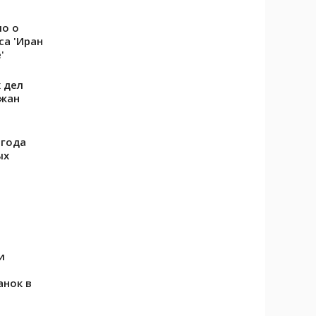
ло о
са 'Иран
'
 дел
джан
 года
ых
и
анок в