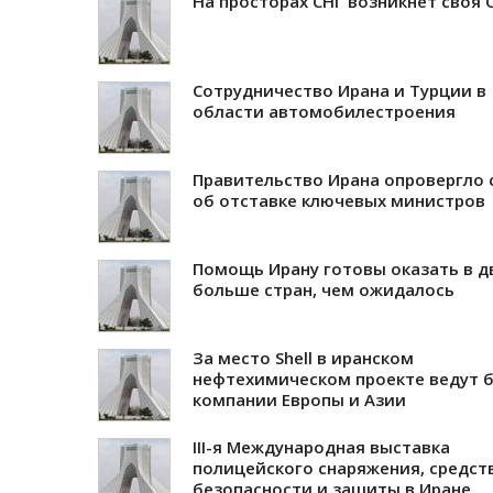
На просторах СНГ возникнет своя 
Сотрудничество Ирана и Турции в
области автомобилестроения
Правительство Ирана опровергло 
об отставке ключевых министров
Помощь Ирану готовы оказать в д
больше стран, чем ожидалось
За место Shell в иранском
нефтехимическом проекте ведут 
компании Европы и Азии
III-я Международная выставка
полицейского снаряжения, средст
безопасности и защиты в Иране