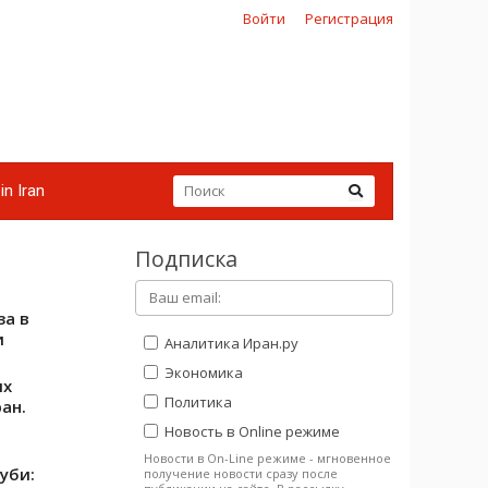
Войти
Регистрация
in Iran
Подписка
за в
и
Аналитика Иран.ру
Экономика
ях
Политика
ан.
Новость в Online режиме
Новости в On-Line режиме - мгновенное
уби:
получение новости сразу после