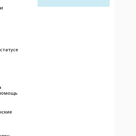
 и
статусе
а
 помощь
нские