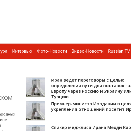
тура
Интервью
Фото-Новости
Видео-Новости
Russian TV 
Иран ведет переговоры с целью
определения пути для поставок га
Европу через Россию и Украину ил
ском
Турцию
Премьер-министр Иордании в цел
укрепления отношений посетит Ир
народных
ливе
а
Спикер меджлиса Ирана Мехди Кар
 с