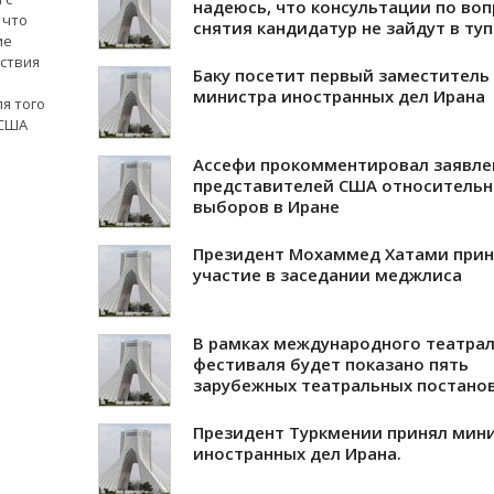
надеюсь, что консультации по воп
 что
снятия кандидатур не зайдут в туп
ие
ствия
Баку посетит первый заместитель
министра иностранных дел Ирана
я того
 США
Ассефи прокомментировал заявле
представителей США относительн
выборов в Иране
Президент Мохаммед Хатами прин
участие в заседании меджлиса
В рамках международного театра
фестиваля будет показано пять
зарубежных театральных постанов
Президент Туркмении принял мин
иностранных дел Ирана.