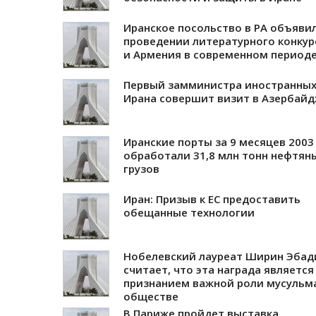
Иранское посольство в РА объяви
проведении литературного конкур
и Армения в современном периоде
Первый замминистра иностранных
Ирана совершит визит в Азербай
Иранские порты за 9 месяцев 2003
обработали 31,8 млн тонн нефтян
грузов
Иран: Призыв к ЕС предоставить
обещанные технологии
Нобелевский лауреат Ширин Эбад
считает, что эта награда является
признанием важной роли мусульм
обществе
В Париже пройдет выставка