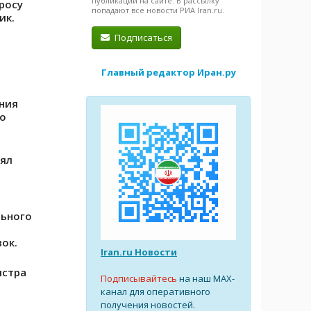
публикации на сайте. В рассылку
росу
попадают все новости РИА Iran.ru.
ик.
Подписаться
Главный редактор Иран.ру
ния
о
ял
льного
ок.
Iran.ru Новости
истра
Подписывайтесь
на наш MAX-
канал для оперативного
получения новостей.