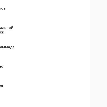
тов
нальной
иж
хаммада
но
ея