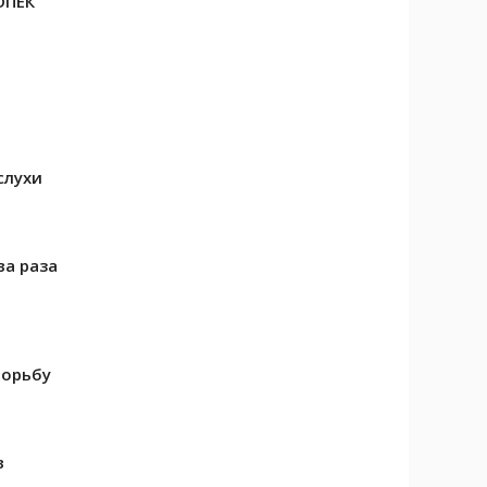
ОПЕК
слухи
ва раза
борьбу
в