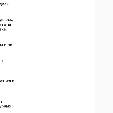
дие».
адеюсь,
путаты
вке.
ы и по
ия
аться в
ет
урных