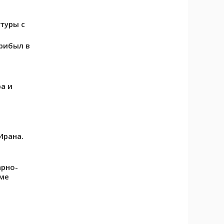
туры с
рибыл в
а и
Ирана.
арно-
аме