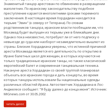
Знаменитый танцор арестован по обвинению в развращении
малолетних. По иранскому законодательству подобное
преступление карается многолетними сроками тюремного
заключения. В настоящее время Хордадиан находится в
тюрьме "Эвин" (к северу от Тегерана). По словам
родственников танцора, иранские власти пообещали им, что
Мохамад будет выпущен из тюрьмы уже в ближайшие дни.
Однако пока неизвестно, потребуют ли от него подписку о
невыезде до суда или наоборот незамедлительно вышлют из
страны. Близкие Хордадиана уверены, что истинной причиной
ареста Мохамада является его деятельность по открытию в
Иране балетных школ для женщин, в которых изучаются не
только традиционные иранские танцы, но также классический
европейский балет и современная танцевальная техника.
Накануне ареста Хордадиан со своей труппой планировал
объехать все иранские города и дать концерты, во время
которых танцоры использовали бы национальные одежды
различных областей Ирана. Автоответчик Хордадиана в Лос-
Анджелесе сообщает: "Я буду далеко до конца июня": Источник:
MIGnews.com от 30.05.2002
читать далее