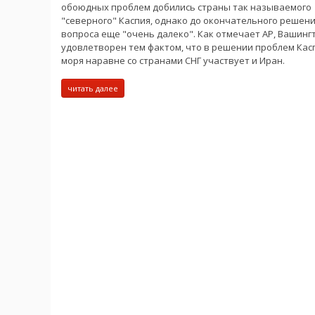
обоюдных проблем добились страны так называемого
"северного" Каспия, однако до окончательного решен
вопроса еще "очень далеко". Как отмечает АР, Вашинг
удовлетворен тем фактом, что в решении проблем Кас
моря наравне со странами СНГ участвует и Иран.
читать далее