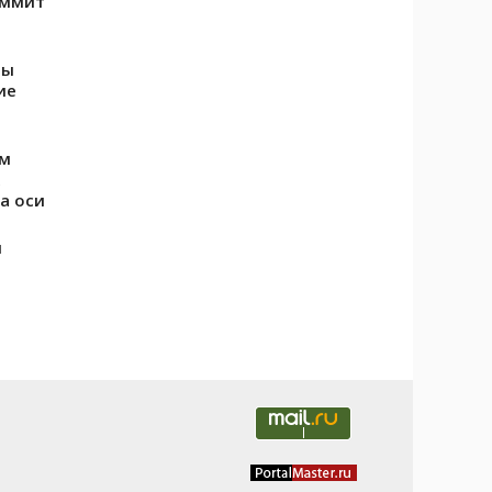
аммит
ры
ие
ом
а оси
я