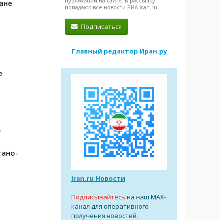
публикации на сайте. В рассылку
ане
попадают все новости РИА Iran.ru.
Подписаться
Главный редактор Иран.ру
е
т
тано-
Iran.ru Новости
Подписывайтесь
на наш MAX-
канал для оперативного
получения новостей.