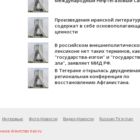
Международный Нефтегазовый С
Произведения иранской литерату
содержат в себе основополагающ
ценности
В российском внешнеполитическ
лексиконе нет таких терминов, как
"государства-изгои" и "государств
зла", заявляет МИД РФ.
В Тегеране открылась двухдневна
региональная конференция по
восстановлению Афганистана.
Интервью
Фото-Новости
Видео-Новости
Russian TV in Iran
ое Агентство Iran.ru