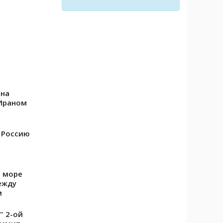
ана
Ираном
 Россию
м море
ежду
м
" 2-ой