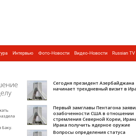
тура
Интервью
Фото-Новости
Видео-Новости
Russian TV 
шение
Сегодня президент Азербайджана
начинает трехдневный визит в Ир
делу
Первый замглавы Пентагона заяви
ржать
озабоченности США в отношении
раздела
стремления Северной Кореи, Иран
Ирака получить ядерное оружие
 Баку.
Вопросы определения статуса