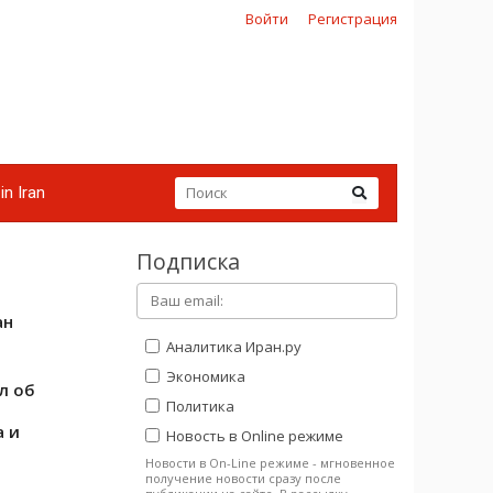
Войти
Регистрация
in Iran
Подписка
ан
Аналитика Иран.ру
Экономика
л об
Политика
а и
Новость в Online режиме
Новости в On-Line режиме - мгновенное
получение новости сразу после