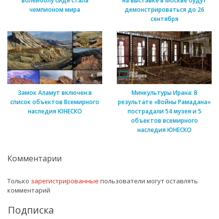
волейболу сидя стала
на выставке в Москве будут
чемпионом мира
демонстрироваться до 26
сентября
Замок Аламут включен в
Минкультуры Ирана: В
список объектов Всемирного
результате «Войны Рамадана»
наследия ЮНЕСКО
пострадали 54 музея и 5
объектов всемирного
наследия ЮНЕСКО
Комментарии
Только
зарегистрированные
пользователи могут оставлять
комментарий
Подписка