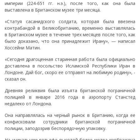
империи (224-651 гг. н.э.), после того, как она была
выставлена ​​в Британском музее три месяца.
«Статуя сасанидского солдата, которая была ввезена
контрабандой в Великобританию, временно выставлялась
в Британском музее в течение трех месяцев после того, как
было доказано, что она принадлежит Ирану», — написал
Хоссейни Матин.
«Сегодня драгоценная старинная работа была официально
доставлена ​​в посольство Исламской Республики Иран в
Лондоне. Дай бог, скоро ее отправят на любимую родину», -
сказал он.
Древняя реликвия была изъята британской пограничной
полицией в январе 2016 года в аэропорту Станстед
недалеко от Лондона.
Она направлялась на черный рынок в Британию, когда ее
конфисковали сотрудники британской пограничной
полиции, заподозрив беспорядочную упаковку.
На уникальном рельефе высотой более метра изображена