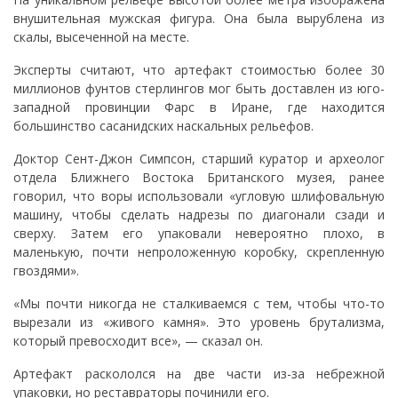
внушительная мужская фигура. Она была вырублена из
скалы, высеченной на месте.
Эксперты считают, что артефакт стоимостью более 30
миллионов фунтов стерлингов мог быть доставлен из юго-
западной провинции Фарс в Иране, где находится
большинство сасанидских наскальных рельефов.
Доктор Сент-Джон Симпсон, старший куратор и археолог
отдела Ближнего Востока Британского музея, ранее
говорил, что воры использовали «угловую шлифовальную
машину, чтобы сделать надрезы по диагонали сзади и
сверху. Затем его упаковали невероятно плохо, в
маленькую, почти непроложенную коробку, скрепленную
гвоздями».
«Мы почти никогда не сталкиваемся с тем, чтобы что-то
вырезали из «живого камня». Это уровень брутализма,
который превосходит все», — сказал он.
Артефакт раскололся на две части из-за небрежной
упаковки, но реставраторы починили его.