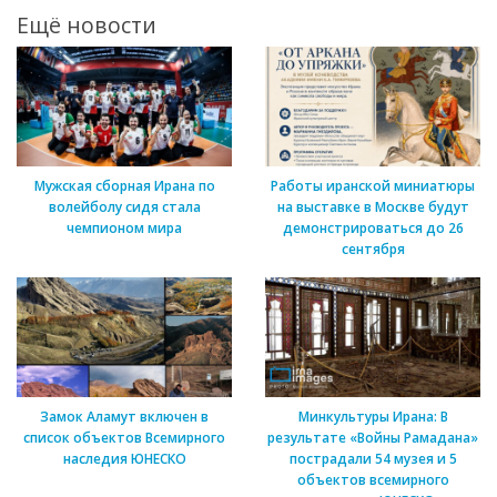
Ещё новости
Мужская сборная Ирана по
Работы иранской миниатюры
волейболу сидя стала
на выставке в Москве будут
чемпионом мира
демонстрироваться до 26
сентября
Замок Аламут включен в
Минкультуры Ирана: В
список объектов Всемирного
результате «Войны Рамадана»
наследия ЮНЕСКО
пострадали 54 музея и 5
объектов всемирного