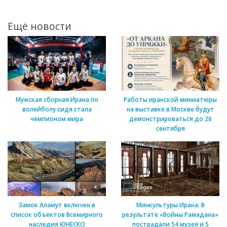
Ещё новости
Мужская сборная Ирана по
Работы иранской миниатюры
волейболу сидя стала
на выставке в Москве будут
чемпионом мира
демонстрироваться до 26
сентября
Замок Аламут включен в
Минкультуры Ирана: В
список объектов Всемирного
результате «Войны Рамадана»
наследия ЮНЕСКО
пострадали 54 музея и 5