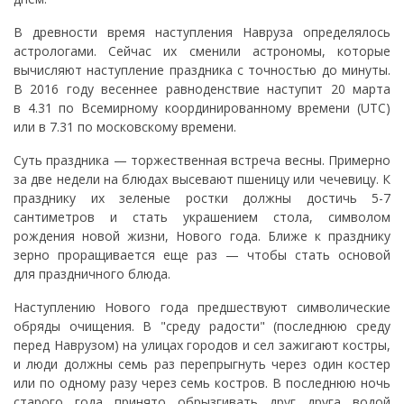
В древности время наступления Навруза определялось
астрологами. Сейчас их сменили астрономы, которые
вычисляют наступление праздника с точностью до минуты.
В 2016 году весеннее равноденствие наступит 20 марта
в 4.31 по Всемирному координированному времени (UTC)
или в 7.31 по московскому времени.
Суть праздника — торжественная встреча весны. Примерно
за две недели на блюдах высевают пшеницу или чечевицу. К
празднику их зеленые ростки должны достичь 5-7
сантиметров и стать украшением стола, символом
рождения новой жизни, Нового года. Ближе к празднику
зерно проращивается еще раз — чтобы стать основой
для праздничного блюда.
Наступлению Нового года предшествуют символические
обряды очищения. В "среду радости" (последнюю среду
перед Наврузом) на улицах городов и сел зажигают костры,
и люди должны семь раз перепрыгнуть через один костер
или по одному разу через семь костров. В последнюю ночь
старого года принято обрызгивать друг друга водой