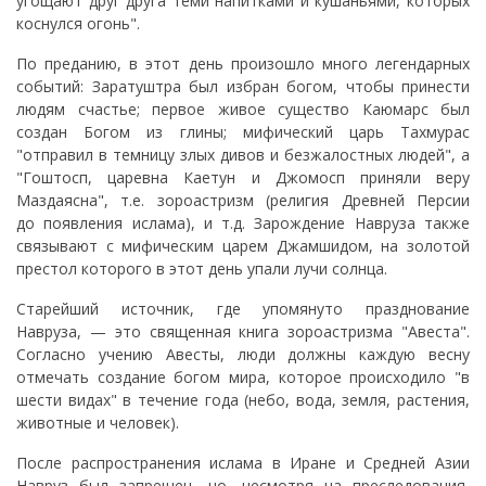
угощают друг друга теми напитками и кушаньями, которых
коснулся огонь".
По преданию, в этот день произошло много легендарных
событий: Заратуштра был избран богом, чтобы принести
людям счастье; первое живое существо Каюмарс был
создан Богом из глины; мифический царь Тахмурас
"отправил в темницу злых дивов и безжалостных людей", а
"Гоштосп, царевна Каетун и Джомосп приняли веру
Маздаясна", т.е. зороастризм (религия Древней Персии
до появления ислама), и т.д. Зарождение Навруза также
связывают с мифическим царем Джамшидом, на золотой
престол которого в этот день упали лучи солнца.
Старейший источник, где упомянуто празднование
Навруза, — это священная книга зороастризма "Авеста".
Согласно учению Авесты, люди должны каждую весну
отмечать создание богом мира, которое происходило "в
шести видах" в течение года (небо, вода, земля, растения,
животные и человек).
После распространения ислама в Иране и Средней Азии
Навруз был запрещен, но, несмотря на преследования,