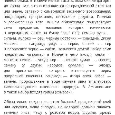
членов семьи. Эти свечи нельзя гасить, пока они не догорят
до конца. Все, что выставляется на праздничный стол так
или иначе, связано с символикой весеннего возрождения,
плодородия, процветания, веселья и радости. Помимо
многочисленных яств на нем обязательно присутствуют
семь предметов, названия которых начинаются
в персидском языке на букву "син" ("с"): семена руты —
сипанд, яблоко — себ, черные косточки — сиахдане, дикая
маслина — санджид, уксус — сирке, чеснок — сир
и проросшее зерно — сабзи. Возможен другой набор семи
предметов, например, в Иране в него входят секке —
монета; серке — уксус; сир — чеснок; сумах — специя;
саману (у других народов сумалак) — блюдо,
для приготовления которого используется зерна
проросшей пшеницы; санджед — ягода лоха; сабзе —
зелень, пророщенные в воде семена льна и злаковых,
символизирующие оживление природы. В Афганистане
в такой набор входят грибы (сомарэк).
Обязательно подают на стол большой праздничный хлеб
или лепешки, чашу с водой, на которой должен плавать
зеленый лист, чашу с розовой водой, фрукты, орехи,