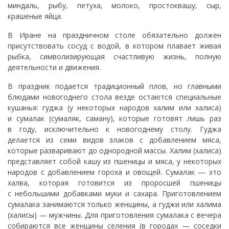
миндаль, рыбу, петуха, молоко, простоквашу, сыр,
крашеные яйца.
В Иране на праздничном столе обязательно должен
присутствовать сосуд с водой, в котором плавает живая
рыбка, символизирующая счастливую жизнь, полную
деятельности и движения.
В праздник подается традиционный плов, но главными
блюдами новогоднего стола везде остаются специальные
кушанья: гуджа (у некоторых народов халим или халиса)
и сумалак (сумаляк, саману), которые готовят лишь раз
в году, исключительно к новогоднему столу. Гуджа
делается из семи видов злаков с добавлением мяса,
которые разваривают до однородной массы. Халим (халиса)
представляет собой кашу из пшеницы и мяса, у некоторых
народов с добавлением гороха и овощей. Сумалак — это
халва, которая готовится из проросшей пшеницы
с небольшими добавками муки и сахара. Приготовлением
сумалака занимаются только женщины, а гуджи или халима
(халисы) — мужчины. Для приготовления сумалака с вечера
собираются все женщины селения (в городах — соседки