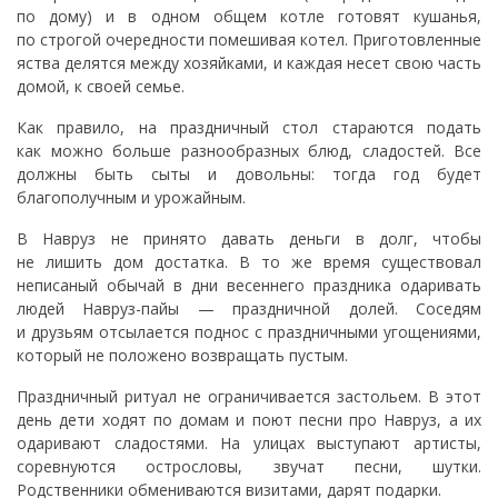
по дому) и в одном общем котле готовят кушанья,
по строгой очередности помешивая котел. Приготовленные
яства делятся между хозяйками, и каждая несет свою часть
домой, к своей семье.
Как правило, на праздничный стол стараются подать
как можно больше разнообразных блюд, сладостей. Все
должны быть сыты и довольны: тогда год будет
благополучным и урожайным.
В Навруз не принято давать деньги в долг, чтобы
не лишить дом достатка. В то же время существовал
неписаный обычай в дни весеннего праздника одаривать
людей Навруз-пайы — праздничной долей. Соседям
и друзьям отсылается поднос с праздничными угощениями,
который не положено возвращать пустым.
Праздничный ритуал не ограничивается застольем. В этот
день дети ходят по домам и поют песни про Навруз, а их
одаривают сладостями. На улицах выступают артисты,
соревнуются острословы, звучат песни, шутки.
Родственники обмениваются визитами, дарят подарки.