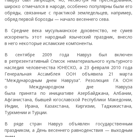
широко отмечался в народе, особенно популярны были его
обряды, связанные с практикой земледельцев, например,
обряд первой борозды — начало весеннего сева.
В Средние века мусульманское духовенство, не сумев
искоренить этот народный языческий праздник, внесло
в него некоторые исламские компоненты.
В сентябре 2009 года Навруз был включен
в репрезентативный Cписок нематериального культурного
наследия человечества ЮНЕСКО, а 23 февраля 2010 года
Генеральная Ассамблея ООН объявила 21 марта
"Международным днем Навруза". Резолюция ГА ООН
о Международном дне Навруза
была принята по инициативе Азербайджана, Албании,
Афганистана, бывшей югославской Республики Македонии,
Индии, Ирана, Казахстана, Киргизии, Таджикистана,
Туркмении и Турции.
В ряде стран Навруз объявлен государственным
праздником, а День весеннего равноденствия — выходным
днем.