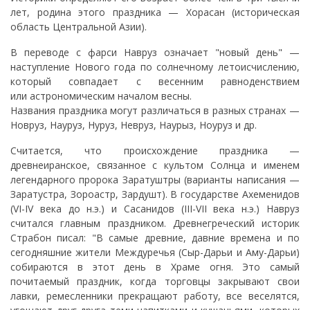
лет, родина этого праздника — Хорасан (историческая
область Центральной Азии).
В переводе с фарси Навруз означает "новый день" —
наступление Нового года по солнечному летоисчислению,
который совпадает с весенним равноденствием
или астрономическим началом весны.
Названия праздника могут различаться в разных странах —
Новруз, Науруз, Нуруз, Невруз, Наурыз, Ноуруз и др.
Считается, что происхождение праздника —
древнеиранское, связанное с культом Солнца и именем
легендарного пророка Заратуштры (варианты написания —
Заратустра, Зороастр, Зардушт). В государстве Ахеменидов
(VI-IV века до н.э.) и Сасанидов (III-VII века н.э.) Навруз
считался главным праздником. Древнегреческий историк
Страбон писал: "В самые древние, давние времена и по
сегодняшние жители Междуречья (Сыр-Дарьи и Аму-Дарьи)
собираются в этот день в Храме огня. Это самый
почитаемый праздник, когда торговцы закрывают свои
лавки, ремесленники прекращают работу, все веселятся,