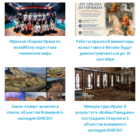
Мужская сборная Ирана по
Работы иранской миниатюры
волейболу сидя стала
на выставке в Москве будут
чемпионом мира
демонстрироваться до 26
сентября
Замок Аламут включен в
Минкультуры Ирана: В
список объектов Всемирного
результате «Войны Рамадана»
наследия ЮНЕСКО
пострадали 54 музея и 5
объектов всемирного
наследия ЮНЕСКО