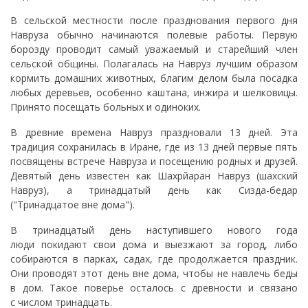
В сельской местности после празднования первого дня
Навруза обычно начинаются полевые работы. Первую
борозду проводит самый уважаемый и старейший член
сельской общины. Полагалась на Навруз лучшим образом
кормить домашних животных, благим делом была посадка
любых деревьев, особенно каштана, инжира и шелковицы.
Принято посещать больных и одиноких.
В древние времена Навруз праздновали 13 дней. Эта
традиция сохранилась в Иране, где из 13 дней первые пять
посвящены встрече Навруза и посещению родных и друзей.
Девятый день известен как Шахрйаран Навруз (шахский
Навруз), а тринадцатый день как Сизда-бедар
("Тринадцатое вне дома").
В тринадцатый день наступившего нового года
люди покидают свои дома и выезжают за город, либо
собираются в парках, садах, где продолжается праздник.
Они проводят этот день вне дома, чтобы не навлечь беды
в дом. Такое поверье осталось с древности и связано
с числом тринадцать.