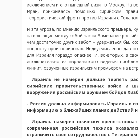
исключением и его нынешний визит в Москву. На в
Иран, прикрываясь помощью сирийским прави
террористический фронт против Израиля с Голанск
И эта угроза, по мнению израильского премьера, к
на воюющие между собой части. Замечание российск
чем достаточно других забот – удержаться бы, с
попросту проигнорировал. Недвусмысленно дав пон
для Израиля гораздо опаснее. И, во-вторых, в с
исключительно из израильского видения проблем
линии», озвученные израильским премьером на встр
-
Израиль не намерен дальше терпеть рас
сирийских правительственных войск и ш
вооружения российским оружием бойцов Хиз
- Россия должна информировать Израиль о св
информацию о ближайших планах действий н
- Израиль намерен всячески препятствова
современная российская техника оказала
ограничить свое сотрудничество с Тегераном