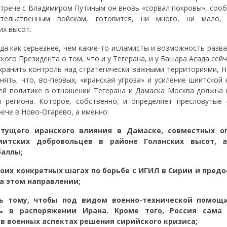
стрече с Владимиром Путиным он вновь «сорвал покровы», сооб
тельственным войскам, готовится, ни много, ни мало,
их высот.
уда как серьезнее, чем какие-то исламисты и возможность разв
ого Президента о том, что и у Тегерана, и у Башара Асада сей
охранить контроль над стратегически важными территориями, Н
ять, что, во-первых, «иранская угроза» и усиление шиитской 
воей политике в отношении Тегерана и Дамаска Москва должна 
 региона. Которое, собственно, и определяет пресловутые 
ече в Ново-Огарево, а именно:
тущего иранского влияния в Дамаске, совместных о
иитских добровольцев в районе Голанских высот, 
баллы;
оих конкретных шагах по борьбе с ИГИЛ в Сирии и пред
а этом направлении;
ть тому, чтобы под видом военно-технической помощ
сь в распоряжении Ирана. Кроме того, Россия сама
 в военных аспектах решения сирийского кризиса;