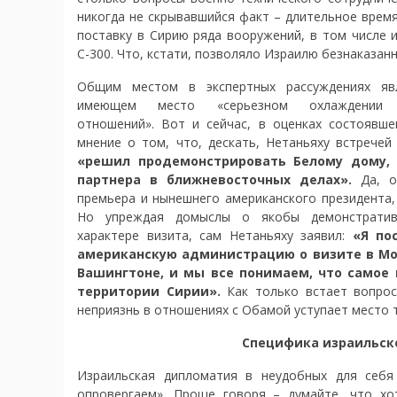
никогда не скрывавшийся факт – длительное время
поставку в Сирию ряда вооружений, в том числе 
С-300. Что, кстати, позволяло Израилю безнаказанн
Общим местом в экспертных рассуждениях яв
имеющем место «серьезном охлаждении ам
отношений». Вот и сейчас, в оценках состоявше
мнение о том, что, дескать, Нетаньяху встрече
«решил продемонстрировать Белому дому,
партнера в ближневосточных делах».
Да, о
премьера и нынешнего американского президента,
Но упреждая домыслы о якобы демонстратив
характере визита, сам Нетаньяху заявил:
«Я по
американскую администрацию о визите в Мос
Вашингтоне, и мы все понимаем, что самое 
территории Сирии».
Как только встает вопрос
неприязнь в отношениях с Обамой уступает место 
Специфика израильско
Израильская дипломатия в неудобных для себя
опровергаем». Проще говоря – думайте, что хо