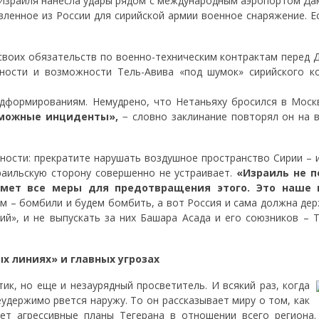
я Израиля нанесла удары рядом с международным аэропортом Да
вленное из России для сирийской армии военное снаряжение. Е
 своих обязательств по военно-техническим контрактам перед 
нности и возможности Тель-Авива «под шумок» сирийского к
дформированиям. Немудрено, что Нетаньяху бросился в Моск
зможные инциденты»,
− словно заклинание повторял он на в
хности: прекратите нарушать воздушное пространство Сирии – 
раильскую сторону совершенно не устраивает.
«Израиль не п
мет все меры для предотвращения этого. Это наше 
м – бомбили и будем бомбить, а вот Россия и сама должна де
ий», и не выпускать за них Башара Асада и его союзников – Т
х линиях» и главных угрозах
ик, но еще и незаурядный просветитель. И всякий раз, когда
еудержимо рвется наружу. То он рассказывает миру о том, как
ет агрессивные планы Тегерана в отношении всего региона.