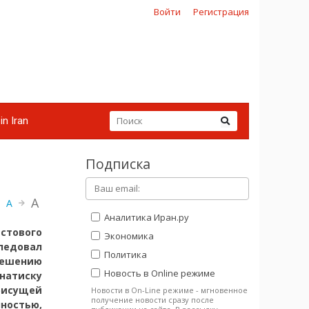
Войти
Регистрация
in Iran
Подписка
A
A
Аналитика Иран.ру
стового
Экономика
ледовал
Политика
решению
Новость в Online режиме
натиску
рисущей
Новости в On-Line режиме - мгновенное
получение новости сразу после
остью,