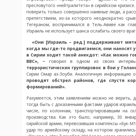
пресловутого «нейтралитета» в сирийском кризисе.
поверить только совершенно наивные люди, а расс
препятствием, из-за которого неоднократно срыв
Тегераном, воспринимался в Тель-Авиве как гл
Израиль не использует шанса ослабить своего враг
«Они [Израиль – ред.] поддерживают мяте
когда мы где-то продвигаемся, они наносят 
в Сирии ходит такой анекдот: «Как можно го
ВВС», −
говорил в одном из своих интервь
террористических группировок в бои у Голанс
Сирии Омар аз-Зоуби. Аналогичную информацию о
проводят обстрел районов, где спустя ко
формирований».
Разумеется, этим заявлениям можно не верить, д
тогда быть с доказанными фактами ударов израил
числе, по колоннам, транспортировавшим на ск
производства. Как это было, например, 30 янва
сирийской армии, перевозившая комплексы «Бук-М1-
удар по армейскому складу, на котором хранились