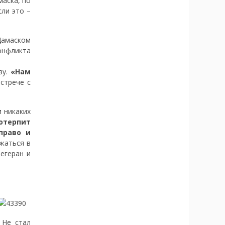
маска, по
сли это –
Дамаском
онфликта
ву.
«Нам
стрече с
и никаких
отерпит
право и
ржаться в
егеран и
 Не стал