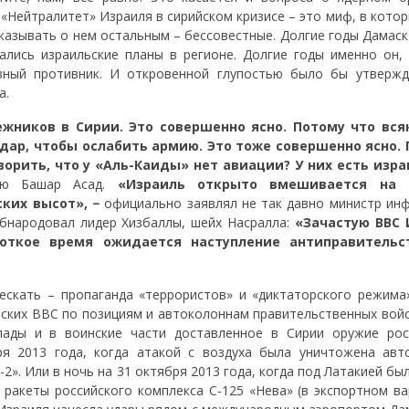
 «Нейтралитет» Израиля в сирийском кризисе – это миф, в кото
казывать о нем остальным – бессовестные. Долгие годы Дамаск
ались израильские планы в регионе. Долгие годы именно он, 
авный противник. И откровенной глупостью было бы утвержд
а.
жников в Сирии. Это совершенно ясно. Потому что вся
удар, чтобы ослабить армию. Это тоже совершенно ясно.
ворить, что у «Аль-Каиды» нет авиации? У них есть изр
ю Башар Асад.
«Израиль открыто вмешивается на 
ких высот», −
официально заявлял не так давно министр ин
бнародовал лидер Хизбаллы, шейх Насралла:
«Зачастую ВВС 
роткое время ожидается наступление антиправительс
ескать – пропаганда «террористов» и «диктаторского режима»
ьских ВВС по позициям и автоколоннам правительственных войс
лады и в воинские части доставленное в Сирии оружие рос
ря 2013 года, когда атакой с воздуха была уничтожена авт
2». Или в ночь на 31 октября 2013 года, когда под Латакией бы
 ракеты российского комплекса С-125 «Нева» (в экспортном ва