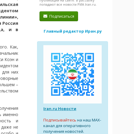
публикации на сайте. В рассылку
льская
попадают все новости РИА Iran.ru.
идентом
Подписаться
линии»,
я Россия
а, и в
Главный редактор Иран.ру
го. Как,
ачальник
си Коэн и
зидентом
 для них
говорные
ольшем –
ельством
олучения
Iran.ru Новости
ь именно
Подписывайтесь
на наш MAX-
ность и
канал для оперативного
 даже не
получения новостей.
 особо и