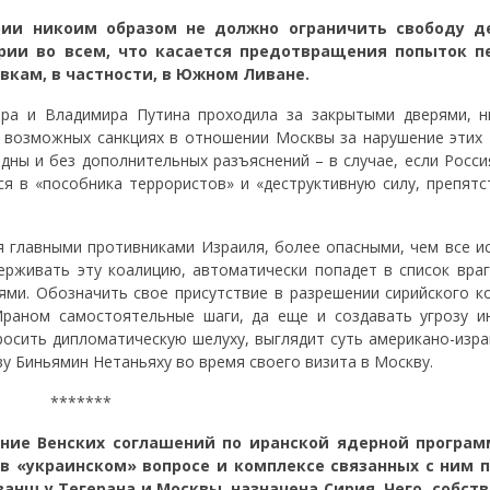
ирии никоим образом не должно ограничить свободу д
рии во всем, что касается предотвращения попыток п
кам, в частности, в Южном Ливане.
ера и Владимира Путина проходила за закрытыми дверями, н
о возможных санкциях в отношении Москвы за нарушение этих 
дны и без дополнительных разъяснений – в случае, если Росси
тся в «пособника террористов» и «деструктивную силу, препят
ся главными противниками Израиля, более опасными, чем все и
ерживать эту коалицию, автоматически попадет в список враг
ми. Обозначить свое присутствие в разрешении сирийского к
Ираном самостоятельные шаги, да еще и создавать угрозу и
бросить дипломатическую шелуху, выглядит суть американо-изр
у Биньямин Нетаньяху во время своего визита в Москву.
*******
ние Венских соглашений по иранской ядерной програм
 в «украинском» вопросе и комплексе связанных с ним 
анш у Тегерана и Москвы, назначена Сирия. Чего, собств