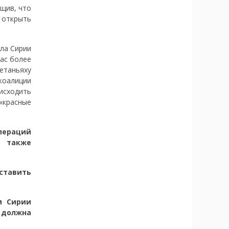
щив, что
 открыть
ала Сирии
час более
етаньяху
коалиции
исходить
«красные
пераций
а также
оставить
и Сирии
 должна