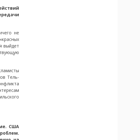
ействий
ередачи
ичего не
«красных
я выйдет
ствующую
сламисты
ов Тель-
онфликта
нтересам
аильского
ме. США
проблем.
енно, на