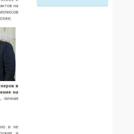
актов на
мплексов
позже.
тнеров в
вение на
, личная
 но и не
ружии, и