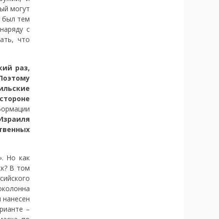
рый могут
 был тем
наряду с
ать, что
кий раз,
 Поэтому
аильские
стороне
формации
Израиля
твенных
. Но как
к? В том
сийского
околонна
л нанесен
рианте –