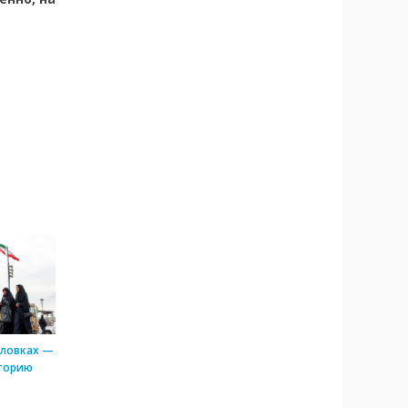
оловках —
торию