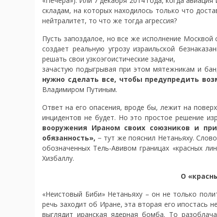
«Печера»). Или 7 декабря 2014 года, когда авиаци
складам, на которых находилось только что доста
нейтралитет, то что же тогда агрессия?
Пусть запоздалое, но все же исполнение Москвой
создает реальную угрозу израильской безнаказа
решать свои узкоэгоистические задачи,
зачастую подыгрывая при этом мятежникам и бан
нужно сделать все, чтобы предупредить во
Владимиром Путиным.
Ответ на его опасения, вроде бы, лежит на повер
инцидентов не будет. Но это простое решение из
вооружения Ираном своих союзников и при
обязанность»,
− тут же пояснил Нетаньяху. Слово
обозначенных Тель-Авивом границах «красных лин
Хизбаллу.
О «красны
«Неистовый Биби» Нетаньяху – он не только полит
речь заходит об Иране, эта вторая его ипостась н
выглядит иранская ядерная бомба. То разоблача