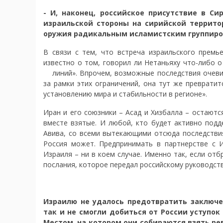
- И, наконец, российское присутствие в С
израильской стороны на сирийской террито
оружия радикальным исламистским группиров
В связи с тем, что встреча израильского премь
известно о том, говорил ли Нетаньяху что-либо 
линий». Впрочем, возможные последствия
очеви
за рамки этих ограничений, она тут же преврати
установлению мира и стабильности в регионе».
Иран и его союзники – Асад и Хизбалла – остают
вместе взятые. И любой, кто будет активно подд
Авива, со всеми вытекающими отсюда последствия
Россия может. Предпринимать в партнерстве с 
Израиля – ни в коем случае. Именно так, если от
послания, которое передал российскому руководств
Израилю не удалось предотвратить заключе
так и не смогли добиться от России уступок
Местом, на котором они собираются взять рев