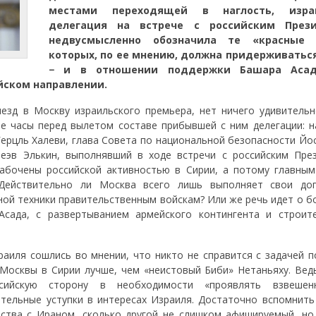
местами переходящей в наглость, израи
делегация на встрече с российским През
недвусмысленно обозначила те «красные 
которых, по ее мнению, должна придерживатьс
− и в отношении поддержки Башара Асад
йском направлении.
езд в Москву израильского премьера, нет ничего удивительно
е часы перед вылетом составе прибывшей с ним делегации: н
Герцль Халеви, глава Совета по национальной безопасности Йо
еэв Элькин, выполнявший в ходе встречи с российским Пре
абочены российской активностью в Сирии, а потому главным
 Действительно ли Москва всего лишь выполняет свои до
ной техники правительственным войскам? Или же речь идет о б
сада, с развертыванием армейского контингента и строит
раиля сошлись во мнении, что никто не справится с задачей п
Москвы в Сирии лучше, чем «неистовый Биби» Нетаньяху. Вед
сийскую сторону в необходимости «проявлять взвешен
ительные уступки в интересах Израиля. Достаточно вспомнить
ества с Ираном, сколько другой не слишком афишируемый, но