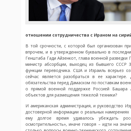
отношении сотрудничества с Ираном на сири
В той срочности, с которой был организован при
впрочем, и в утвержденном буквально в последни
Генштаба Гади Айзенкот, глава военной разведки 
министр абсорбции, выходец из бывшего СССР З
функции переводчика. США и Израиль всерьез оз
сейчас является разобраться в ее характере.
обязательства перед Дамаском по поставкам воен
о прямой военной поддержке Россией Башара А
объектов для размещения тяжелой техники?
И американская администрация, и руководство Из
достоверной информации о реальных намерениях 
ему долгое время удавалось убеждать рос
осмотрительность», иначе говоря – идти на знач
столько вопросы военно-технического сотруднич