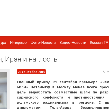
тура
Интервью
Фото-Новости
Видео-Новости
Russian TV 
, Иран и наглость
23 сентября 2015
A
Спешный приезд 21 сентября премьера «неи
Биби» Нетаньяху в Москву менее всего прес
цель выработать совместные шаги по раз
сирийского конфликта и противостояния 
исламского радикализма в регионе. С п
дипломатии Тель-Авива безапелляционн