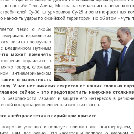
, по просьбе Тель-Авива, Москва затягивала исполнение контр
истребителей Су-30, штурмовиков Су-25 и зенитно-ракетных ко
о наносить удары по сирийской территории. Но об этом – чуть 
ляется тезис о якобы
ерикано-израильских
гося визита прозвучало
й с Владимиром Путиным
 что может поменять
тношения израильского
 мягко говоря, сложные.
ном антиамериканском
ставил в известность
кву. У нас нет никаких секретов от наших главных пар
главное сейчас – это предотвратить ненужное столкно
 о безопасности Израиля и защите его интересов в регионе
тесной координации внешнеполитических шагов.
го «нейтралитета» в сирийском кризисе
 вопросах успешно использует принцип «не подтверждаем,
тите, нам, все равно. Это касается и вопроса о ядерном о