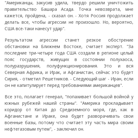
"Американцы, закусив удила, твердо решили уничтожить
правительство Башара Асада. Точка невозврата, мне
кажется, пройдена, - сказал он. - Хотя Россия продолжает
делать все, чтобы агрессии не произошло. Но, вероятно,
США все-таки нанесут удар".
Результатом агрессии станет резкое обострение
обстановки на Ближнем Востоке, считает эксперт. "За
последние три-четыре года США создали в регионе целый
пояс государств, живущих в состоянии полухаоса,
полуразрушения, полуфункционирования. Это и вся
Северная Африка, и Ирак, и Афганистан, сейчас это будет
Сирия, - отметил Решетников. - Следующий шаг - Иран, если
он не капитулирует перед требованиями американцев".
Все это, полагает генерал, "попахивает большой войной у
южных рубежей нашей страны". "Америка прокладывает
коридор от Китая до Средиземного моря, где, как в
Афганистане и Ираке, она будет разворачивать свои
военные базы, потому что считает эту часть мира своим
нефтегазовым путем", - заключил он.