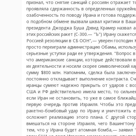
признал, что снятие санкций с россиян отражает т
проявляла сдержанность в определенных оружейны
озабоченность по поводу Ирана и готова поддержа
о подобном обмене вызвали шквал критики в Ваши
президента Джорджа Буша Дэвид Крамер назвал а
этих российских ракет (С-300.— "Ъ") Ирану скажет
Россией резолюции в СБ ООН",— уверен господин 
просто переиграли администрацию Обамы, использу
серьезные уступки ради ее утверждения. "Вопрос в
что американские санкции, которые действовали 
их деятельности и носили скорее символический ха
сумму $800 млн. Напомним, сделка была заключе
постоянно откладывает выполнение контракта. Сч
иранцы сумеют надежно прикрыть от ударов с воз
США и РФ действительно имела место, то сильнее
если Иран не остановить, то уже в самое ближай
первую очередь против Израиля. Чтобы это пред
ракетно-бомбовый удар по Ирану и уничтожить ег
осложнит реализацию этого плана. С другой сто
вмешаться на стороне Израиля, чего Вашингтону
тем, что у Ирана будет атомная бомба,— заявил 