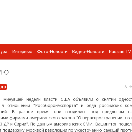
тура
Интервью
Фото-Новости
Видео-Новости
Russian TV 
ию
010
A
е минувшей недели власти США объявили о снятии однос
 в отношении "Рособоронэкспорта" и ряда российских ко
ений. В разное время они вводились под предлогом на
кими фирмами американского закона "О нераспространении в о
КНДР и Сирии". По данным американских СМИ, Вашингтон пошел 
а поддержку Москвой резолюции по ужесточению санкций проти