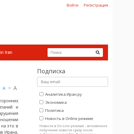
Войти
Регистрация
in Iran
Подписка
A
A
Аналитика Иран.ру
торонних
Экономика
мпаний и
Политика
рушения
Новость в Online режиме
тношении
на это в
Новости в On-Line режиме - мгновенное
получение новости сразу после
в Ирана,