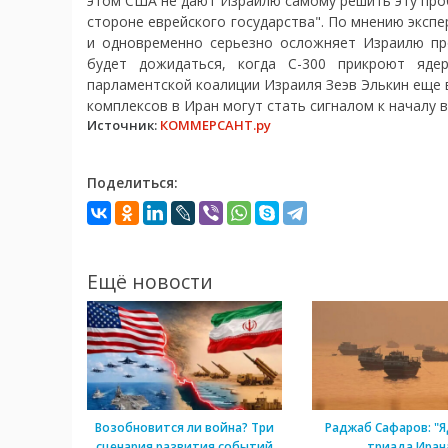
этом США не дают Израилю самому решить эту проб
стороне еврейского государства". По мнению экс
и одновременно серьезно осложняет Израилю пр
будет дожидаться, когда С-300 прикроют яде
парламентской коалиции Израиля Зеэв Элькин еще в
комплексов в Иран могут стать сигналом к началу 
Источник:
КОММЕРСАНТ.ру
Поделиться:
Ещё новости
Возобновится ли война? Три
Раджаб Сафаров: "Я
сценария развития событий
триада Иран