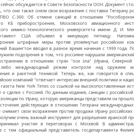
 сейчас обсуждается в Совете Безопасности ООН. Документ сто
, что они также сняли свои возражения с поставки Тегерану р
ПВО С-300. Об отмене санкций в отношении "Рособоронэк
ого КБ приборостроения, Московского авиационного инс
кого химико-технологического университета имени Д. И. Ме
артамент США объявил в минувшую пятницу. Напомн
оронние штрафные меры против упомянутых российских ко
ний Вашингтон вводил в разное время начиная с 1999 года. П
лужили подозрения в том, что россияне нарушали американский
остранении в отношении стран "оси зла" (Ирана, Северной
 либо международный режим контроля над оружием ма
ения и ракетной техникой. Теперь же, как говорится в спе
сийских компаний "отвечает интересам внешней политики и нац
 газета New York Times со ссылкой на высокопоставленные ист
 о сделке с Россией. По данным издания, санкции с российско
езолюции по Ирану, которую американцы представили на прошло
сточение действующих в отношении Тегерана международных 
е снимает свои возражения против продажи Ирану российских 
 получим очень важный инструмент для разрешения иранской пр
принимал участие в переговорах с Москвой. В администр
те с тем официальный представитель госдепартамента Филип