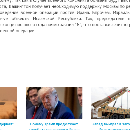
лему, так как в случае военного конфликта обязаны будут выс
перта, Вашингтон получает необходимую поддержку Москвы по р
оведение военной операции против Ирана. Впрочем, Израиль
рные объекты Исламской Республики. Так, председатель 
 конце прошлого года прямо заявил "Ъ", что поставки зенитно
военной операции.
дерная"
Почему Трамп продолжает
Запад выиграл в заг
а
колебаться в вопросе Ирана
Иран изменил ис