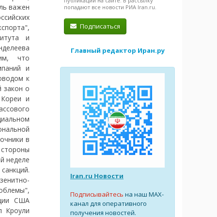
публикации на сайте. В рассылку
ль важен
попадают все новости РИА Iran.ru.
оссийских
Подписаться
спорта",
титута и
нделеева
Главный редактор Иран.ру
им, что
мпаний и
оводом к
 закон о
 Кореи и
ссового
циальном
иональной
очники в
й стороны
й неделе
санкций.
Iran.ru Новости
зенитно-
облемы",
Подписывайтесь
на наш MAX-
ации США
канал для оперативного
п Кроули
получения новостей.