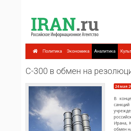
Политика
Экономика
Аналитика
Куль
С-300 в обмен на резолюц
24 мая 2
В конц
санкций
учрежд
российс
Ирана, 
обмен н