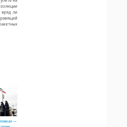
тупить на
езолюции
 вряд ли
правящей
-ракетных
оловках —
торию