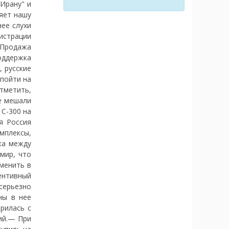
 Ирану" и
яет нашу
ее слухи
истрации
"Продажа
поддержка
 русские
 пойти на
отметить,
е мешали
 С-300 на
я Россия
мплексы,
ка между
мир, что
менить в
ентивный
серьезно
ны в нее
рилась с
ий.— При