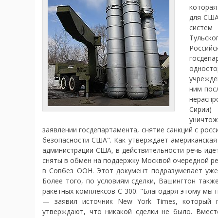
которая
для США
систем 
Тульск
Российс
госдеп
одност
учрежде
ним пос
нераспр
Сирии)
уничтож
заявлении госдепартамента, снятие санкций с рос
безопасности США". Как утверждает американская
администрации США, в действительности речь идет
сняты в обмен на поддержку Москвой очередной р
в Совбез ООН. Этот документ подразумевает уже
Более того, по условиям сделки, Вашингтон такж
ракетных комплексов С-300. "Благодаря этому мы
— заявил источник New York Times, который 
утверждают, что никакой сделки не было. Вмес