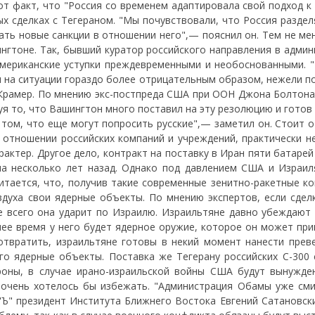
от факт, что "Россия со временем адаптировала свой подход к
х сделках с Тегераном. "Мы почувствовали, что Россия раздел
ть новые санкции в отношении него",— пояснил он. Тем не мен
нгтоне. Так, бывший куратор российского направления в админ
мериканские уступки преждевременными и необоснованными. 
ся на ситуации гораздо более отрицательным образом, нежели 
Крамер. По мнению экс-постпреда США при ООН Джона Болтона,
я то, что Вашингтон много поставил на эту резолюцию и готов
 том, что еще могут попросить русские",— заметил он. Стоит 
в отношении российских компаний и учреждений, практически н
рактер. Другое дело, контракт на поставку в Иран пяти батарей
на несколько лет назад. Однако под давлением США и Израил
итается, что, получив такие современные зенитно-ракетные ко
духа свои ядерные объекты. По мнению экспертов, если сдел
 всего она ударит по Израилю. Израильтяне давно убеждают 
шее время у него будет ядерное оружие, которое он может при
отвратить, израильтяне готовы в некий момент нанести прев
о ядерные объекты. Поставка же Тегерану российских С-300 
роны, в случае ирано-израильской войны США будут вынужде
 очень хотелось бы избежать. "Администрация Обамы уже сми
"Ъ" президент Института Ближнего Востока Евгений Сатановск