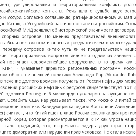
мент, урегулировавший и территориальный конфликт, долг
ссийско-китайские контакты. Речь шла о судьбе двух остр
р и Уссури. Согласно соглашению, ратифицированному 20 мая 2
ан Китаю, а Уссурийский частично останется российским. Согл
Российский МИД заявлял об исторической значимости договора,
 спорных островов. По мнению представителей внешнеполит
осы были постоянным и опасным раздражителем в межгосудар
и передачу островов Китаю чуть ли не предательством наци
ние территориальных вопросов является одним из звеньев с
тай поступает современнейшее вооружение, в то время как 
 КНР", - указывает директор региональных программ Росс
ом обществе внешней политики Александр Рар (Alexander Rahr
 в течение долгого времени получать от России нефть для мод
освоении российских нефтяных ресурсов свидетельствует тот ф
PC одолжил Роснефти 6 миллиардов долларов на аукционе по
". Ослабить США Рар указывает также, что Россию и Китай с
 мировой политике. Заведующий кафедрой Восточной Азии унив
r) считает, что Китай ищет в лице России союзника для проти
рной Кореи, которая рассматривается в КНР как угроза наци
 стало традицией, что, встречаясь, лидеры двух стран стар
иците демократии или нарушении прав человека. Не стала искл