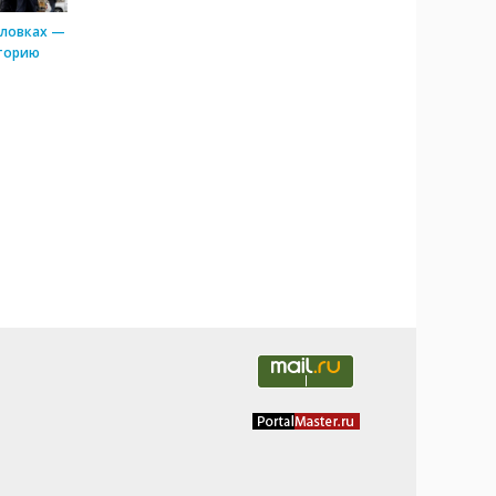
оловках —
торию