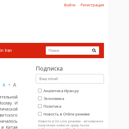
Войти
Регистрация
in Iran
Подписка
A
A
Аналитика Иран.ру
ительной
Экономика
оскву. И
Политика
тической
Новость в Online режиме
оветского
началось
Новости в On-Line режиме - мгновенное
получение новости сразу после
 и Китая