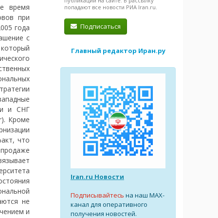
публикации на сайте. В рассылку
ое время
попадают все новости РИА Iran.ru.
овов при
Подписаться
005 года
ашение с
 который
Главный редактор Иран.ру
ического
ственных
ональных
тратегии
западные
ии и СНГ
). Кроме
ернизации
акт, что
 продаже
вязывает
ерситета
Iran.ru Новости
востояния
ональной
Подписывайтесь
на наш MAX-
аются не
канал для оперативного
ючением и
получения новостей.