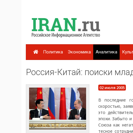
Политика
Экономика
Аналитика
Куль
Россия-Китай: поиски мла
02 июля 2005
В последние го
скоростью, заяв
это действител
эпохи. Забыто и
Союза как нега
тесное сотрудни