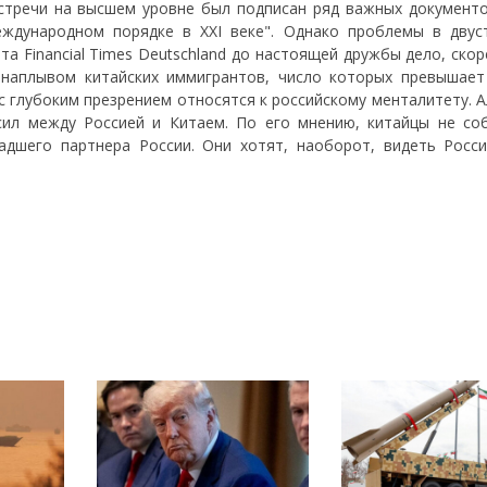
стречи на высшем уровне был подписан ряд важных документо
еждународном порядке в XXI веке". Однако проблемы в двус
а Financial Times Deutschland до настоящей дружбы дело, скор
 наплывом китайских иммигрантов, число которых превышает
 с глубоким презрением относятся к российскому менталитету. 
сил между Россией и Китаем. По его мнению, китайцы не со
дшего партнера России. Они хотят, наоборот, видеть Росс