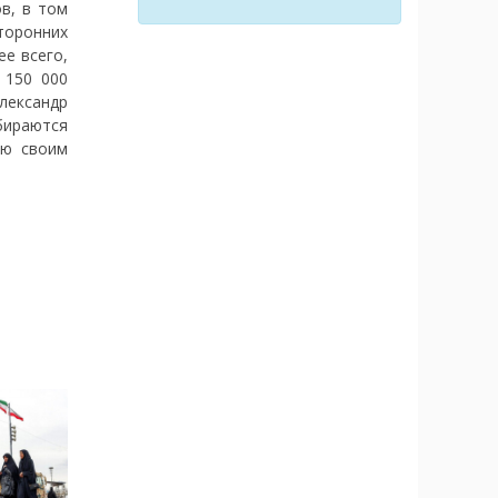
в, в том
торонних
ее всего,
 150 000
Александр
бираются
ию своим