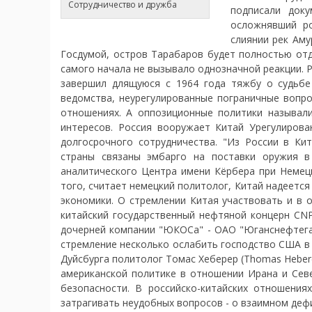
Сотрудничество и дружба
подписали доку
осложнявший ро
слиянии рек Аму
Госдумой, остров Тарабаров будет полностью отд
самого начала не вызывало однозначной реакции. 
завершил длящуюся с 1964 года тяжбу о судьбе
ведомства, неурегулированные пограничные вопр
отношениях. А оппозиционные политики называл
интересов. Россия вооружает Китай Урегулирова
долгосрочного сотрудничества. "Из России в Ки
страны связаны эмбарго на поставки оружия в
аналитического Центра имени Кёрбера при Немецк
того, считает немецкий политолог, Китай надеется
экономики. О стремлении Китая участвовать и в 
китайский государственный нефтяной концерн CN
дочерней компании "ЮКОСа" - ОАО "Юганснефтегаз
стремление несколько ослабить господство США в
Дуйсбурга политолог Томас Хеберер (Thomas Hebere
американской политике в отношении Ирана и Севе
безопасности. В российско-китайских отношениях
затрагивать неудобных вопросов - о взаимном деф