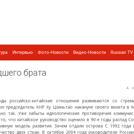
тура
Интервью
Фото-Новости
Видео-Новости
Russian TV 
дшего брата
A
ды российско-китайские отношения развиваются со стрем
ил председатель КНР Ху Цзиньтао накануне своего визита в М
ьно так. Уже забыты идеологические противоречия коммунис
 то, что китайское руководство оценило в 90-е годы распад С
тивную модель развития. Зачем отдали острова С 1992 года 
чество двух стран. В октябре 2004 года руководители России