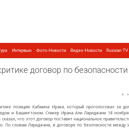
тура
Интервью
Фото-Новости
Видео-Новости
Russian TV 
критике договор по безопасности
A
ритике позицию Кабмина Ирака, который проголосовал за до
адом и Вашингтоном. Спикер Ирана Али Лариджани 18 ноября
 сказал, что этот договор поставит национальное правительст
ью. По словам Лариджани, в договоре по безопасности между 