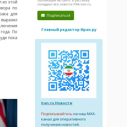
публикации на сайте. В рассылку
 из этой
попадают все новости РИА Iran.ru.
овора по
рака для
Подписаться
 выразил
ключения
Главный редактор Иран.ру
года. По
уди пока
Iran.ru Новости
Подписывайтесь
на наш MAX-
канал для оперативного
получения новостей.