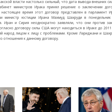
кской власти настолько сильный, что дата вывода внешних сил
Кабинет министров Ирака принял решение о заключении дог
 настоящее время этот договор представлен в парламент И
ни министр юстиции Ирана Махмуд Шахруди в понедельник
а. Иран и Сирия неоднократно заявляли, что они против за
гласно договору силы США могут находиться в Ираке до 2011 
ий народ лицом к лицу с проблемами. Кроме Лариджани и Шахр
го отношения к данному договору.