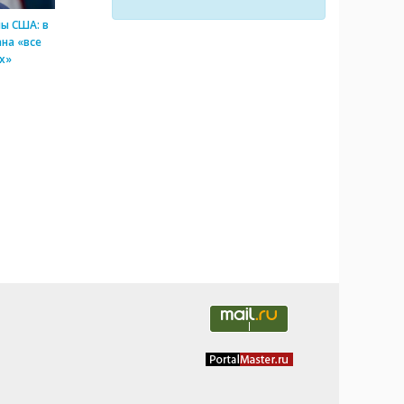
ы США: в
на «все
х»