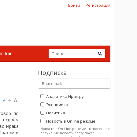
Войти
Регистрация
in Iran
Подписка
Аналитика Иран.ру
A
A
Экономика
Политика
говор по
 в своем
Новость в Online режиме
во Ирака
Новости в On-Line режиме - мгновенное
Ираком и
получение новости сразу после