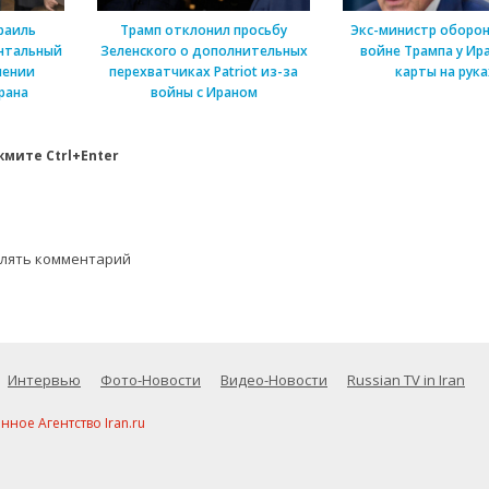
раиль
Трамп отклонил просьбу
Экс-министр оборон
нтальный
Зеленского о дополнительных
войне Трампа у Ира
шении
перехватчиках Patriot из-за
карты на рука
рана
войны с Ираном
мите Ctrl+Enter
влять комментарий
Интервью
Фото-Новости
Видео-Новости
Russian TV in Iran
ое Агентство Iran.ru