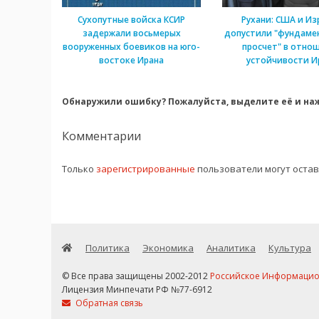
Сухопутные войска КСИР
Рухани: США и Из
задержали восьмерых
допустили "фундаме
вооруженных боевиков на юго-
просчет" в отно
востоке Ирана
устойчивости И
Обнаружили ошибку? Пожалуйста, выделите её и наж
Комментарии
Только
зарегистрированные
пользователи могут оста
Политика
Экономика
Аналитика
Культура
© Все права защищены 2002-2012
Российское Информационн
Лицензия Минпечати РФ №77-6912
Обратная связь