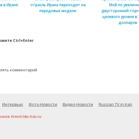
в в Иране
отрасль Ирана переходит на
МоВ по увелич
передовые модели
двусторонней торг
целевого уровня в 
долларов
мите Ctrl+Enter
влять комментарий
Интервью
Фото-Новости
Видео-Новости
Russian TV in Iran
ое Агентство Iran.ru