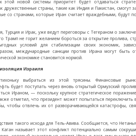
х этой новой системы приоритет будет отдаваться страте
как дружественные страны, такие как Индия и Пакистан, смогут 
нные со странами, которые Иран считает враждебными, будут п
я, Турция и Ирак, уже ведут переговоры с Тегераном о заключ
то Трамп не горит желанием бороться за открытие пролива, ст
годных условий для стабилизации своих экономик, зави
бразом, международные санкции против Ирана могут быть о
тической экономике становится нормой.
 изоляция Израиля
тихоньку выбраться из этой трясины. Финансовые рынк
 нефть будет поступать через вновь открытый Ормузский проли
яться Ираном, — поскольку крупное стратегическое поражени
 также отметил, что президент может попытаться переключить 
ы, чтобы отвлечь их от разворачивающейся катастрофы, свя
ствия такого исхода для Тель-Авива. Сообщается, что Нетанья
. Каган называет этот конфликт потенциально самым сокруш
рию, который значительно усилит Иран и даст ему рычаги вл