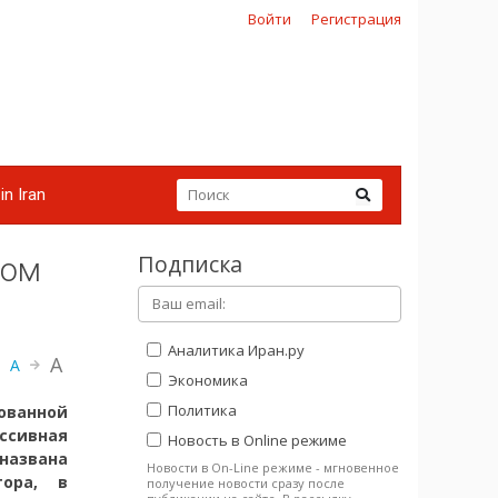
Войти
Регистрация
in Iran
Подписка
ном
Аналитика Иран.ру
A
A
Экономика
Политика
ванной
ссивная
Новость в Online режиме
названа
Новости в On-Line режиме - мгновенное
тора, в
получение новости сразу после