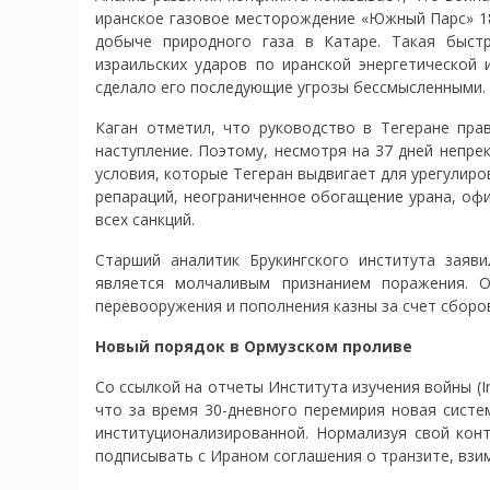
иранское газовое месторождение «Южный Парс» 18
добыче природного газа в Катаре. Такая быст
израильских ударов по иранской энергетической 
сделало его последующие угрозы бессмысленными.
Каган отметил, что руководство в Тегеране пра
наступление. Поэтому, несмотря на 37 дней непре
условия, которые Тегеран выдвигает для урегулир
репараций, неограниченное обогащение урана, оф
всех санкций.
Старший аналитик Брукингского института заяв
является молчаливым признанием поражения. О
перевооружения и пополнения казны за счет сборо
Новый порядок в Ормузском проливе
Со ссылкой на отчеты Института изучения войны (Ins
что за время 30-дневного перемирия новая сист
институционализированной. Нормализуя свой кон
подписывать с Ираном соглашения о транзите, взима