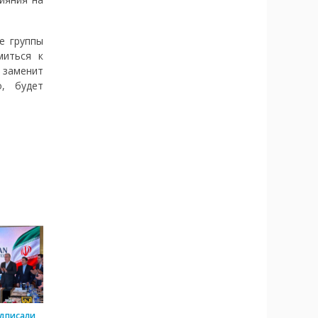
е группы
миться к
 заменит
о, будет
одписали