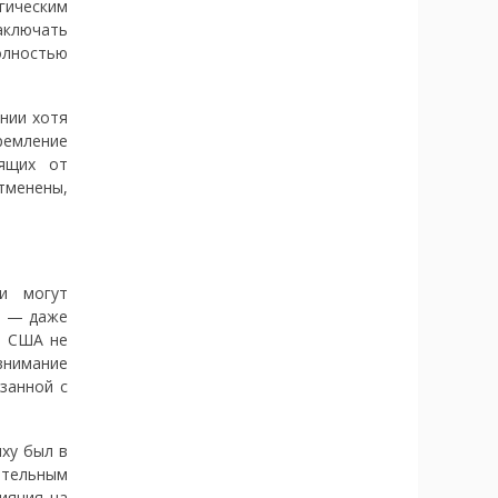
гическим
заключать
олностью
ении хотя
ремление
сящих от
тменены,
и могут
в — даже
е США не
внимание
занной с
ху был в
ительным
ияния на