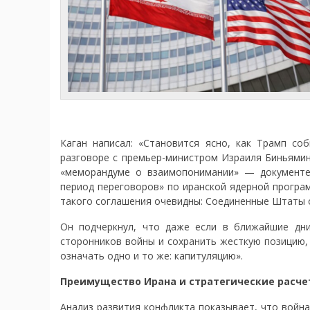
Каган написал: «Становится ясно, как Трамп с
разговоре с премьер-министром Израиля Биньями
«меморандуме о взаимопонимании» — документе
период переговоров» по иранской ядерной програ
такого соглашения очевидны: Соединенные Штаты о
Он подчеркнул, что даже если в ближайшие дни
сторонников войны и сохранить жесткую позицию, 
означать одно и то же: капитуляцию».
Преимущество Ирана и стратегические расч
Анализ развития конфликта показывает, что войн