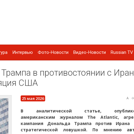
тура
Интервью
Фото-Новости
Видео-Новости
Russian TV 
ль Трампа в противостоянии с Ира
ляция США
25 мая 2026
A
В аналитической статье, опублико
американским журналом The Atlantic, агре
кампания Дональда Трампа против Ирана 
стратегической ловушкой. По мнению ав