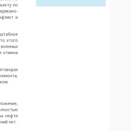
ъекту по
ерикано-
нфликт и
сштабное
то этого
 военных
и отмена
еговорах
ремонта,
ком.
оложение,
олностью
ры нефти
ний нет.