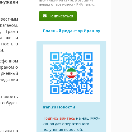
публикации на сайте. В рассылку
нужден
попадают все новости РИА Iran.ru.
Подписаться
вестным
аганом,
Главный редактор Иран.ру
м, Трамп
ам же и
нность в
и.
лефонном
Ираном о
-дневный
ледствия
спокоить
это будет
Iran.ru Новости
Подписывайтесь
на наш MAX-
канал для оперативного
получения новостей.
атаки на