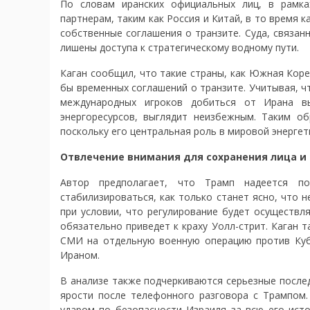
По словам иранских официальных лиц, в рамка
партнерам, таким как Россия и Китай, в то время 
собственные соглашения о транзите. Суда, связа
лишены доступа к стратегическому водному пути.
Каган сообщил, что такие страны, как Южная Коре
бы временных соглашений о транзите. Учитывая, ч
международных игроков добиться от Ирана вы
энергоресурсов, выглядит неизбежным. Таким о
поскольку его центральная роль в мировой энерге
Отвлечение внимания для сохранения лица и
Автор предполагает, что Трамп надеется по
стабилизироваться, как только станет ясно, что
при условии, что регулирование будет осуществл
обязательно приведет к краху Уолл-стрит. Каган
СМИ на отдельную военную операцию против Куб
Ираном.
В анализе также подчеркиваются серьезные послед
ярости после телефонного разговора с Трампом
ударом по безопасности Израиля за всю его исто