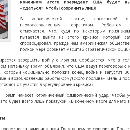
конечном итоге президент США будет вы
«сдаться», чтобы сохранить лицо.
В аналитической статье, написанной из
неоконсервативным теоретиком Робертом К
отмечается, что, судя по некоторым признака
пытается выйти из этого кризиса, который с
спровоцировал, прежде чем американская обществе
полной мере осознает масштаб стратегической ошибк
обирается завершить войну с Ираном. Сообщается, что в те
ном Нетаньяху Трамп объяснил, что США ведут переговоры с 
, который «официально положит конец войне и запустит 30
мме и возобновлению работы Ормузского пролива». Цель и пос
тходят от участия в урегулировании кризиса».
 Трамп нанесет ограниченный символический удар, чтобы у
это будет всего лишь показухой. «В конечном итоге для него 
еты
а преподнесла администрации Трампа немало сюрпризов. После 