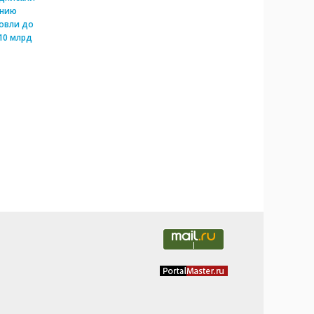
ению
овли до
10 млрд