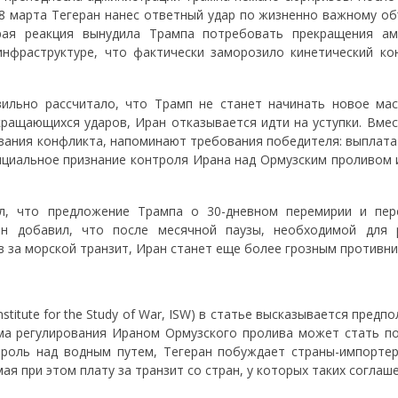
 марта Тегеран нанес ответный удар по жизненно важному об
рая реакция вынудила Трампа потребовать прекращения ам
инфраструктуре, что фактически заморозило кинетический ко
вильно рассчитало, что Трамп не станет начинать новое ма
кращающихся ударов, Иран отказывается идти на уступки. Вмес
ования конфликта, напоминают требования победителя: выплата
ициальное признание контроля Ирана над Ормузским проливом 
ил, что предложение Трампа о 30-дневном перемирии и пер
н добавил, что после месячной паузы, необходимой для 
в за морской транзит, Иран станет еще более грозным противни
titute for the Study of War, ISW) в статье высказывается предп
ема регулирования Ираном Ормузского пролива может стать п
троль над водным путем, Тегеран побуждает страны-импорте
я при этом плату за транзит со стран, у которых таких соглаше