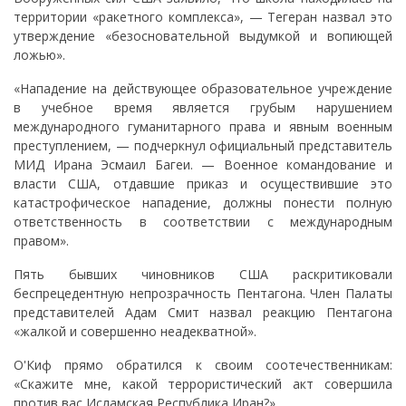
территории «ракетного комплекса», — Тегеран назвал это
утверждение «безосновательной выдумкой и вопиющей
ложью».
«Нападение на действующее образовательное учреждение
в учебное время является грубым нарушением
международного гуманитарного права и явным военным
преступлением, — подчеркнул официальный представитель
МИД Ирана Эсмаил Багеи. — Военное командование и
власти США, отдавшие приказ и осуществившие это
катастрофическое нападение, должны понести полную
ответственность в соответствии с международным
правом».
Пять бывших чиновников США раскритиковали
беспрецедентную непрозрачность Пентагона. Член Палаты
представителей Адам Смит назвал реакцию Пентагона
«жалкой и совершенно неадекватной».
О'Киф прямо обратился к своим соотечественникам:
«Скажите мне, какой террористический акт совершила
против вас Исламская Республика Иран?»