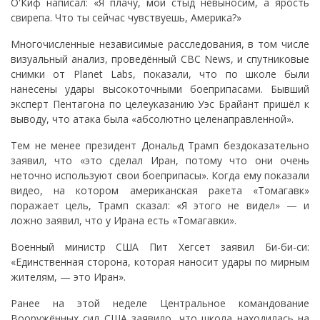
О'Киф написал: «Я плачу, мой стыд невыносим, а ярость
свирепа. Что ты сейчас чувствуешь, Америка?»
Многочисленные независимые расследования, в том числе
визуальный анализ, проведённый CBC News, и спутниковые
снимки от Planet Labs, показали, что по школе были
нанесены удары высокоточными боеприпасами. Бывший
эксперт Пентагона по целеуказанию Уэс Брайант пришёл к
выводу, что атака была «абсолютно целенаправленной».
Тем не менее президент Дональд Трамп бездоказательно
заявил, что «это сделал Иран, потому что они очень
неточно используют свои боеприпасы». Когда ему показали
видео, на котором американская ракета «Томагавк»
поражает цель, Трамп сказал: «Я этого не видел» — и
ложно заявил, что у Ирана есть «Томагавки».
Военный министр США Пит Хегсет заявил Би-би-си:
«Единственная сторона, которая наносит удары по мирным
жителям, — это Иран».
Ранее на этой неделе Центральное командование
Вооружённых сил США заявило, что школа находилась на