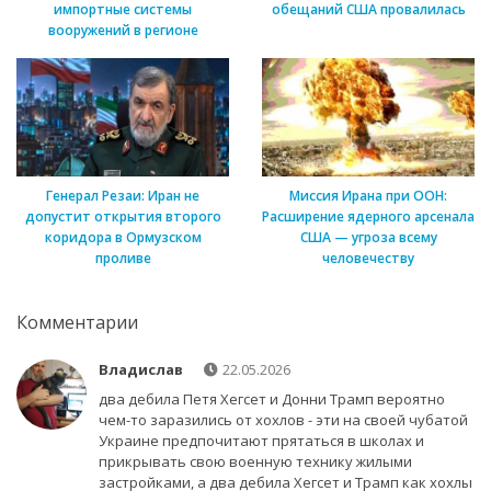
импортные системы
обещаний США провалилась
вооружений в регионе
Генерал Резаи: Иран не
Миссия Ирана при ООН:
допустит открытия второго
Расширение ядерного арсенала
коридора в Ормузском
США — угроза всему
проливе
человечеству
Комментарии
Владислав
22.05.2026
два дебила Петя Хегсет и Донни Трамп вероятно
чем-то заразились от хохлов - эти на своей чубатой
Украине предпочитают прятаться в школах и
прикрывать свою военную технику жилыми
застройками, а два дебила Хегсет и Трамп как хохлы