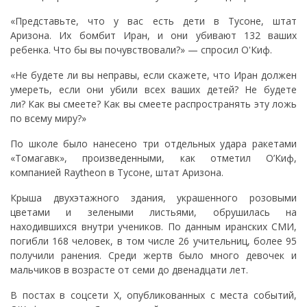
«Представьте, что у вас есть дети в Тусоне, штат
Аризона. Их бомбит Иран, и они убивают 132 ваших
ребенка. Что бы вы почувствовали?» — спросил О'Киф.
«Не будете ли вы неправы, если скажете, что Иран должен
умереть, если они убили всех ваших детей? Не будете
ли? Как вы смеете? Как вы смеете распространять эту ложь
по всему миру?»
По школе было нанесено три отдельных удара ракетами
«Томагавк», произведенными, как отметил О’Киф,
компанией Raytheon в Тусоне, штат Аризона.
Крыша двухэтажного здания, украшенного розовыми
цветами и зелеными листьями, обрушилась на
находившихся внутри учеников. По данным иранских СМИ,
погибли 168 человек, в том числе 26 учительниц, более 95
получили ранения. Среди жертв было много девочек и
мальчиков в возрасте от семи до двенадцати лет.
В постах в соцсети X, опубликованных с места событий,