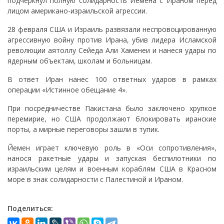
подчеркнул полную солидарность Йемена с Ираном перед
лицом американо-израильской агрессии.
28 февраля США и Израиль развязали неспровоцированную
агрессивную войну против Ирана, убив лидера Исламской
революции аятоллу Сейеда Али Хаменеи и нанеся удары по
ядерным объектам, школам и больницам.
В ответ Иран нанес 100 ответных ударов в рамках
операции «Истинное обещание 4».
При посредничестве Пакистана было заключено хрупкое
перемирие, но США продолжают блокировать иранские
порты, а мирные переговоры зашли в тупик.
Йемен играет ключевую роль в «Оси сопротивления»,
нанося ракетные удары и запуская беспилотники по
израильским целям и военным кораблям США в Красном
море в знак солидарности с Палестиной и Ираном.
Поделиться: