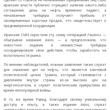
иранские власти публично отрицают наличие какого-либо
соглашения, цены на нефть временно падают, а
неназванные трейдеры получают прибыль от
своевременных коротких продаж, что свидетельствует о
преднамеренной координации.
Иранские СМИ окрестили эту схему «операцией Fauxios» —
обыгрывая название Axios — и предположили, что
новостное издание и неизвестные трейдеры
скоординировали свои действия, чтобы заработать на
волатильности рынка.
По мнению наблюдателей, ложные заявления также служат
для снижения цен на нефть, что является ключевой
политической целью Трампа, который сталкивается с
давлением внутри страны из-за высоких цен на
энергоносители, и служит политическим прикрытием во
время непопулярной войны.
В то же время Равид, благодаря своему уникальному
доступу и опыту, а также издание Axios, служат
чрезвычайно влиятельным каналом для утечек информации