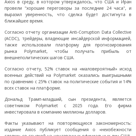
Axios в среду, в котором утверждалось, что США и Иран
провели "хорошие переговоры за последние 24 часа", и
выразил уверенность, что сделка будет достигнута в
ближайшее время.
Согласно отчету организации Anti-Corruption Data Collective
(ACDC), трейдеры, владеющие инсайдерской информацией,
также использовали платформу для прогнозирования
рынка Polymarket, чтобы получать прибыль от
внешнеполитических шагов США.
Согласно отчету, 52% ставок на «маловероятный» исход
военных действий на Polymarket оказались выигрышными
по сравнению с 25% ставок на политические события и 14%
всех ставок на платформе.
Дональд Трамп-младший, сын президента, является
советником Polymarket с 2025 года. Его фирма
инвестировала в компанию миллионы долларов.
Факты указывают на повторяющуюся закономерность:
издание Axios публикует сообщения о «неизбежности
сделки» со ссылкой на неназванных официальных лиц США,