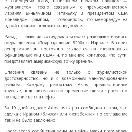
В сообщении Axios, написанном Бараком Равидом —
журналистом, тесно связанным с премьер-министром
Израиля Биньямином Нетаньяху и президентом США
Дональдом Трампом, — говорилось, что меморандум на
одной странице положит конец войне.
Равид — бывший сотрудник элитного разведывательного
подразделения «Подразделение 8200» в Израиле. В своих
репортажах он постоянно ссылается на «неназванных
официальных лиц США» и, по мнению критиков, «по сути,
представляет американскую точку зрения».
Опасения связаны не только с журналистской
достоверностью, но и с возможным манипулированием
рынком. Каждому репортажу Axios предшествовали
крупные, подозрительно своевременные сделки с расчетом
на падение цен на нефть.
За 19 дней издание Axios пять раз сообщало о том, что
сделка с Ираном «близка» или «неизбежна», но соглашение
так и не было заключено.
После этого сообщения цены на нефть марки Brent упали