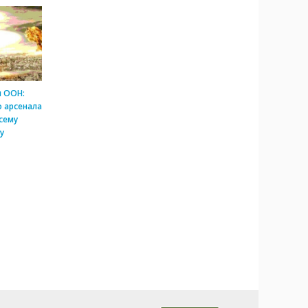
и ООН:
 арсенала
сему
у