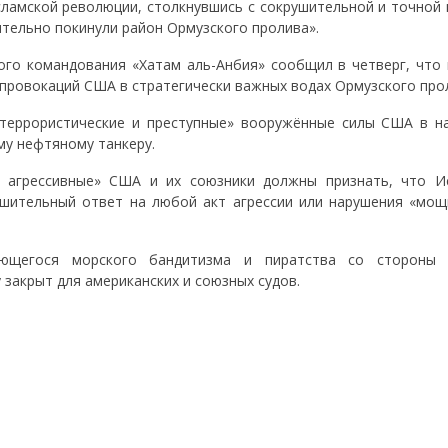
амской революции, столкнувшись с сокрушительной и точной 
тельно покинули район Ормузского пролива».
го командования «Хатам аль-Анбия» сообщил в четверг, что 
провокаций США в стратегически важных водах Ормузского про
 террористические и преступные» вооружённые силы США в н
му нефтяному танкеру.
 и агрессивные» США и их союзники должны признать, что И
ушительный ответ на любой акт агрессии или нарушения «мощ
ающегося морского бандитизма и пиратства со стороны
закрыт для американских и союзных судов.