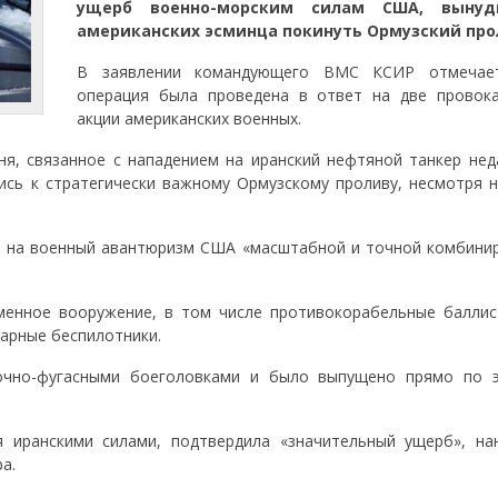
ущерб военно-морским силам США, вынуд
американских эсминца покинуть Ормузский про
В заявлении командующего ВМС КСИР отмечает
операция была проведена в ответ на две провок
акции американских военных.
я, связанное с нападением на иранский нефтяной танкер нед
сь к стратегически важному Ормузскому проливу, несмотря н
и на военный авантюризм США «масштабной и точной комбини
менное вооружение, в том числе противокорабельные баллис
арные беспилотники.
очно-фугасными боеголовками и было выпущено прямо по 
я иранскими силами, подтвердила «значительный ущерб», на
а.