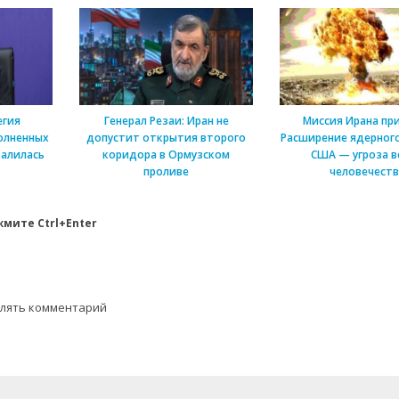
егия
Генерал Резаи: Иран не
Миссия Ирана пр
олненных
допустит открытия второго
Расширение ядерного
алилась
коридора в Ормузском
США — угроза в
проливе
человечеств
мите Ctrl+Enter
влять комментарий