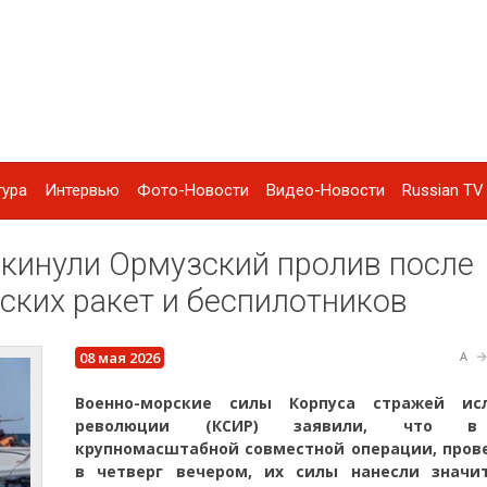
тура
Интервью
Фото-Новости
Видео-Новости
Russian TV 
кинули Ормузский пролив после
ских ракет и беспилотников
08 мая 2026
A
Военно-морские силы Корпуса стражей ис
революции (КСИР) заявили, что в
крупномасштабной совместной операции, пров
в четверг вечером, их силы нанесли значи