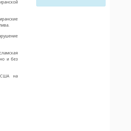
иранской
иранские
лива.
арушение
сламская
но и без
 США на