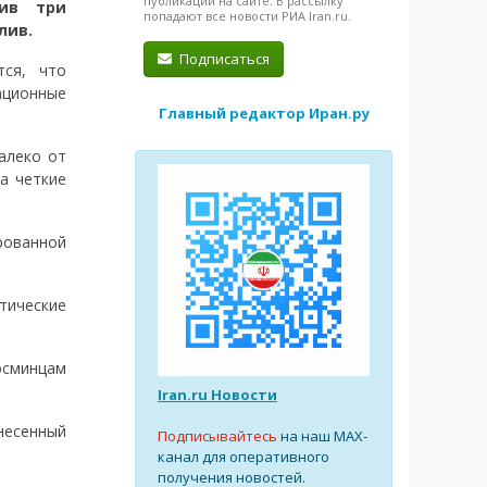
публикации на сайте. В рассылку
ив три
попадают все новости РИА Iran.ru.
лив.
Подписаться
ся, что
ационные
Главный редактор Иран.ру
алеко от
а четкие
рованной
тические
эсминцам
Iran.ru Новости
несенный
Подписывайтесь
на наш MAX-
канал для оперативного
получения новостей.