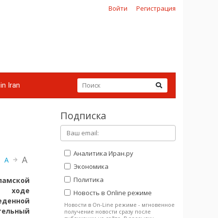
Войти
Регистрация
in Iran
Подписка
Аналитика Иран.ру
A
A
Экономика
Политика
ламской
 ходе
Новость в Online режиме
еденной
Новости в On-Line режиме - мгновенное
тельный
получение новости сразу после