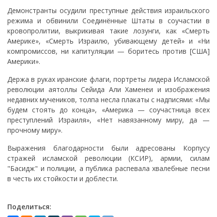
Демонстранты осудили преступные действия израильского
режима и обвинили Соединённые Штаты в соучастии в
кровопролитии, выкрикивая такие лозунги, как «Смерть
Америке», «Смерть Израилю, убивающему детей» и «Ни
компромиссов, ни капитуляции — боритесь против [США]
Америки».
Держа в руках иранские флаги, портреты лидера Исламской
революции аятоллы Сейида Али Хаменеи и изображения
недавних мучеников, толпа несла плакаты с надписями: «Мы
будем стоять до конца», «Америка — соучастница всех
преступлений Израиля», «Нет навязанному миру, да —
прочному миру».
Выражения благодарности были адресованы Корпусу
стражей исламской революции (КСИР), армии, силам
"Басидж" и полиции, а публика распевала хвалебные песни
в честь их стойкости и доблести.
Поделиться: