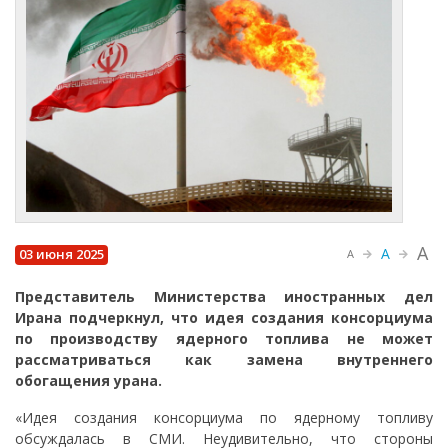
A
A
03 июня 2025
A
Представитель Министерства иностранных дел
Ирана подчеркнул, что идея создания консорциума
по производству ядерного топлива не может
рассматриваться как замена внутреннего
обогащения урана.
«Идея создания консорциума по ядерному топливу
обсуждалась в СМИ. Неудивительно, что стороны