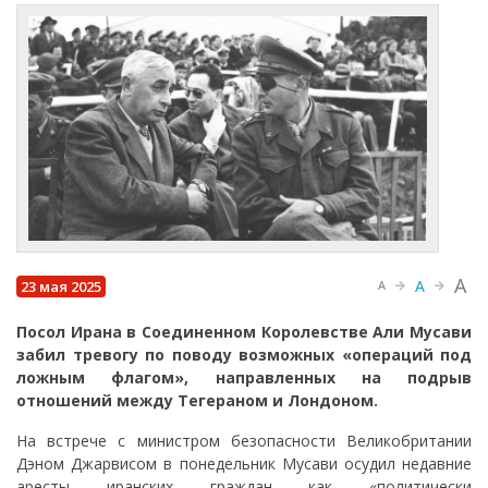
A
A
23 мая 2025
A
Посол Ирана в Соединенном Королевстве Али Мусави
забил тревогу по поводу возможных «операций под
ложным флагом», направленных на подрыв
отношений между Тегераном и Лондоном.
На встрече с министром безопасности Великобритании
Дэном Джарвисом в понедельник Мусави осудил недавние
аресты иранских граждан как «политически