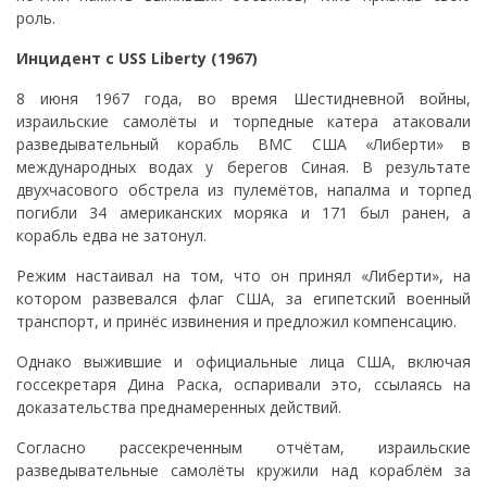
роль.
Инцидент с USS Liberty (1967)
8 июня 1967 года, во время Шестидневной войны,
израильские самолёты и торпедные катера атаковали
разведывательный корабль ВМС США «Либерти» в
международных водах у берегов Синая. В результате
двухчасового обстрела из пулемётов, напалма и торпед
погибли 34 американских моряка и 171 был ранен, а
корабль едва не затонул.
Режим настаивал на том, что он принял «Либерти», на
котором развевался флаг США, за египетский военный
транспорт, и принёс извинения и предложил компенсацию.
Однако выжившие и официальные лица США, включая
госсекретаря Дина Раска, оспаривали это, ссылаясь на
доказательства преднамеренных действий.
Согласно рассекреченным отчётам, израильские
разведывательные самолёты кружили над кораблём за