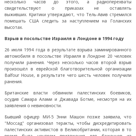
несколько часов до этого, а радиоперехваты
свидетельствуют о приказах не оставлять
выживших. Критики утверждают, что Тель-Авив стремился
помешать США следить за наступлением на Голанских
высотах.
Взрыв в посольстве Израиля в Лондоне в 1994 году
26 июля 1994 года в результате взрыва заминированного
автомобиля в посольстве Израиля в Лондоне 20 человек
получили ранения. Через несколько часов второй взрыв
произошёл в еврейской благотворительной организации
Balfour House, в результате чего шесть человек получили
ранения.
Британские власти обвинили палестинских боевиков,
осудив Самара Алами и Джавада Ботме, несмотря на их
заявления о невиновности.
Бывший офицер МИ-5 Энни Машон позже заявила, что
"Моссад" организовал теракты, чтобы дискредитировать
палестинских активистов в Великобритании, которая в то
время была центром притяжения для беженцев из