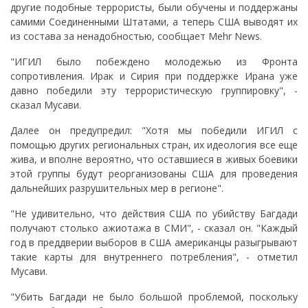
другие подобные террористы, были обучены и поддержаны
самими Соединенными Штатами, а теперь США выводят их
из состава за ненадобностью, сообщает Mehr News.
"ИГИЛ было побеждено молодежью из Фронта
сопротивления. Ирак и Сирия при поддержке Ирана уже
давно победили эту террористическую группировку", -
сказал Мусави.
Далее он предупредил: "Хотя мы победили ИГИЛ с
помощью других региональных стран, их идеология все еще
жива, и вполне вероятно, что оставшиеся в живых боевики
этой группы будут реорганизованы США для проведения
дальнейших разрушительных мер в регионе".
"Не удивительно, что действия США по убийству Багдади
получают столько ажиотажа в СМИ", - сказал он. "Каждый
год в преддверии выборов в США американцы разыгрывают
такие карты для внутреннего потребления", - отметил
Мусави.
"Убить Багдади не было большой проблемой, поскольку