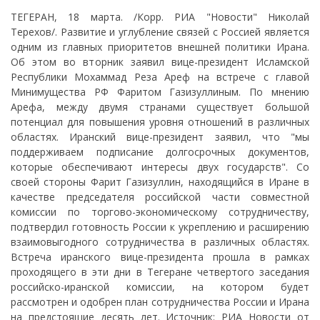
ТЕГЕРАН, 18 марта. /Корр. РИА "Новости" Николай
Терехов/. Развитие и углубление связей с Россией является
одним из главных приоритетов внешней политики Ирана.
Об этом во вторник заявил вице-президент Исламской
Республики Мохаммад Реза Ареф на встрече с главой
Минимущества РФ Фаритом Газизуллиным. По мнению
Арефа, между двумя странами существует большой
потенциал для повышения уровня отношений в различных
областях. Иранский вице-президент заявил, что "мы
поддерживаем подписание долгосрочных документов,
которые обеспечивают интересы двух государств". Со
своей стороны Фарит Газизуллин, находящийся в Иране в
качестве председателя российской части совместной
комиссии по торгово-экономическому сотрудничеству,
подтвердил готовность России к укреплению и расширению
взаимовыгодного сотрудничества в различных областях.
Встреча иранского вице-президента прошла в рамках
проходящего в эти дни в Тегеране четвертого заседания
российско-иранской комиссии, на котором будет
рассмотрен и одобрен план сотрудничества России и Ирана
на предстоящие десять лет. Источник: РИА Новости от