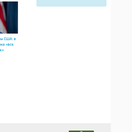
ы США: в
на «все
х»