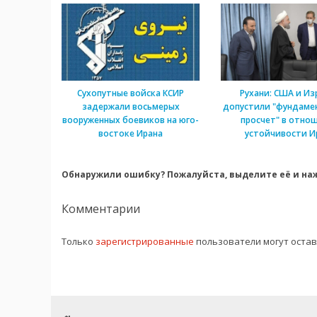
Сухопутные войска КСИР
Рухани: США и Из
задержали восьмерых
допустили "фундаме
вооруженных боевиков на юго-
просчет" в отно
востоке Ирана
устойчивости И
Обнаружили ошибку? Пожалуйста, выделите её и наж
Комментарии
Только
зарегистрированные
пользователи могут оста