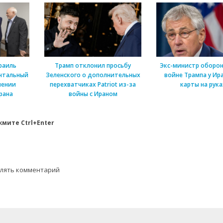
раиль
Трамп отклонил просьбу
Экс-министр оборон
нтальный
Зеленского о дополнительных
войне Трампа у Ира
шении
перехватчиках Patriot из-за
карты на рука
рана
войны с Ираном
мите Ctrl+Enter
влять комментарий