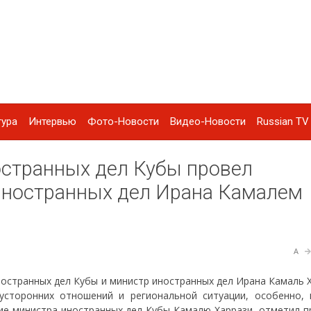
тура
Интервью
Фото-Новости
Видео-Новости
Russian TV 
остранных дел Кубы провел
иностранных дел Ирана Камалем
A
ностранных дел Кубы и министр иностранных дел Ирана Камаль 
усторонних отношений и региональной ситуации, особенно, 
ние министра иностранных дел Кубы Камалю Харрази, отметил п