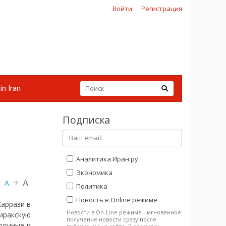
Войти
Регистрация
in Iran
Подписка
Аналитика Иран.ру
Экономика
A
A
Политика
Новость в Online режиме
Харрази в
Новости в On-Line режиме - мгновенное
иракскую
получение новости сразу после
рочные и