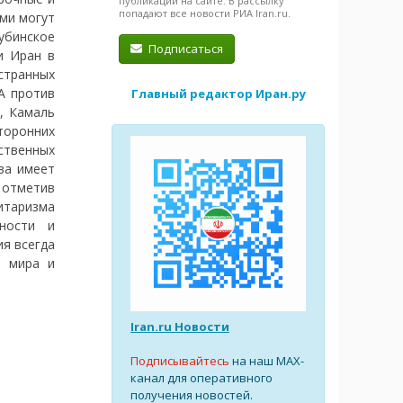
публикации на сайте. В рассылку
попадают все новости РИА Iran.ru.
ами могут
убинское
Подписаться
и Иран в
странных
А против
Главный редактор Иран.ру
, Камаль
торонних
ственных
ва имеет
 отметив
итаризма
ности и
ия всегда
й мира и
Iran.ru Новости
Подписывайтесь
на наш MAX-
канал для оперативного
получения новостей.