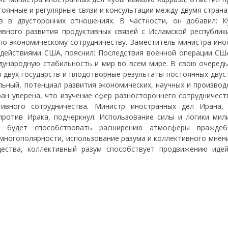
тоянные и регулярные связи и консультации между двумя стран
в в двусторонних отношениях. В частности, он добавил: К
ивного развития продуктивных связей с Исламской республик
по экономическому сотрудничеству. Заместитель министра ино
 действиями США, пояснил: Последствия военной операции СШ
ународную стабильность и мир во всем мире. В свою очередь
в двух государств и плодотворные результаты постоянных двус
льный, потенциал развития экономических, научных и производ
ран уверена, что изучение сфер разностороннего сотрудничест
тивного сотрудничества. Министр иностранных дел Ирана,
ротив Ирака, подчеркнул: Использование силы и логики мил
, будет способствовать расширению атмосферы враждеб
 многополярности, использование разума и коллективного мнен
ества, коллективный разум способствует продвижению иде