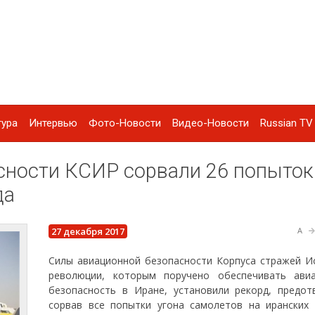
тура
Интервью
Фото-Новости
Видео-Новости
Russian TV 
сности КСИР сорвали 26 попыток
да
27 декабря 2017
A
Силы авиационной безопасности Корпуса стражей И
революции, которым поручено обеспечивать ави
безопасность в Иране, установили рекорд, предот
сорвав все попытки угона самолетов на иранских 