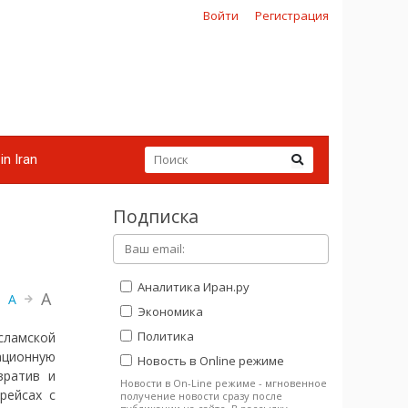
Войти
Регистрация
in Iran
Подписка
Аналитика Иран.ру
A
A
Экономика
Политика
сламской
ационную
Новость в Online режиме
вратив и
Новости в On-Line режиме - мгновенное
рейсах с
получение новости сразу после