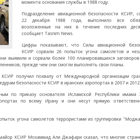
момента основания службы в 1988 году.
Подразделение авиационной безопасности КСИР, с
22 декабря 1988 года, выполнило все обяза
возложенные на них в течение последних деся
сообщает Tasnim News.
Цифры показывают, что Силы авиационной безо
КСИР сорвали 26 попыток угона самолетов и нез
они выявили и сорвали более 100 планировавшихся заговоров
ленников, прежде чем они смогли выполнять свои планы.
и КСИР получил похвалу от Международной организации гра
едурам безопасности КСИР в иранских аэропортах в 2007 и 2012 
ным по приказу основателя Исламской Республики имама 
ропортах по всему Ирану и они несут прямую ответствен
опыток угона самолетов террористами из группировки "Моджа
-майор КСИР Мохаммад Али Джафари сказал, что многие стран