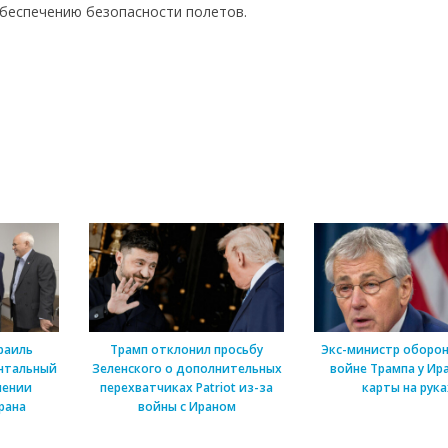
обеспечению безопасности полетов.
раиль
Трамп отклонил просьбу
Экс-министр оборон
нтальный
Зеленского о дополнительных
войне Трампа у Ира
шении
перехватчиках Patriot из-за
карты на рука
рана
войны с Ираном