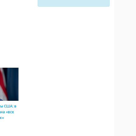
ы США: в
на «все
х»