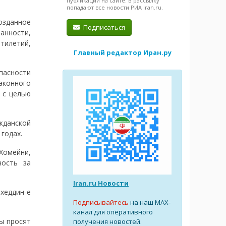
публикации на сайте. В рассылку
попадают все новости РИА Iran.ru.
озданное
Подписаться
нности,
тилетий,
Главный редактор Иран.ру
пасности
аконного
 с целью
жданской
годах.
Хомейни,
ность за
Iran.ru Новости
хеддин-е
Подписывайтесь
на наш MAX-
канал для оперативного
ы просят
получения новостей.