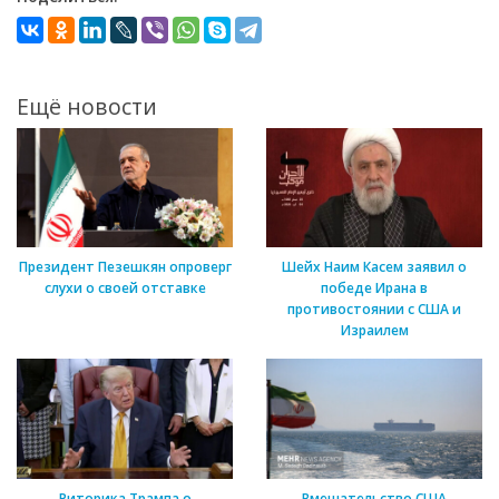
Ещё новости
Президент Пезешкян опроверг
Шейх Наим Касем заявил о
слухи о своей отставке
победе Ирана в
противостоянии с США и
Израилем
Риторика Трампа о
Вмешательство США