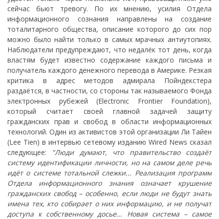
сейчас бьют тревогу. По их мнению, усилия Отдела
информационного сознания направлены на создание
тоталитарного общества, описание которого до сих пор
можно было найти только в самых мрачных антиутопиях.
Наблюдатели предупреждают, что недалёк тот день, когда
властям будет известно содержание каждого письма и
получатель каждого денежного перевода в Америке. Резкая
критика в адрес методов адмирала Пойндекстера
раздаётся, в частности, со стороны так называемого Фонда
электронных рубежей (Electronic Frontier Foundation),
который считает своей главной задачей защиту
гражданских прав и свобод в области информационных
технологий. Один из активистов этой организации Ли Тайен
(Lee Tien) в интервью сетевому изданию Wired News сказал
следующее:
"Люди думают, что правительство создаёт
систему идентификации личности, но на самом деле речь
идёт о системе тотальной слежки... Реализация программ
Отдела информационного знания означает крушение
гражданских свобод – особенно, если люди не будут знать
имена тех, кто собирает о них информацию, и не получат
доступа к собственному досье... Новая система – самое