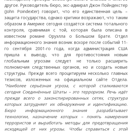
другое. Руководитель бюро, экс-адмирал Джон Пойндекстер
(John Poindexter) говорит, что его единственная цель –
защита государства, однако критики возражают, что таким
образом в Америке сегодня создаётся система тотального
контроля, сравнимая с той, которая была описана в
известном романе Оруэлла о Большом Брате. Отдел
информационного знания возник вскоре после событий 11-
го сентября 2001-го года, когда администрация США
пришла к выводу, что для противостояния новым
глобальным угрозам следует не только расширить
полномочия следственных органов, но и создать новые
структуры. Прежде всего процитируем несколько главных
тезисов, изложенных на официальном сайте Отдела.
"Наиболее серьёзная угроза, с которой сталкиваются
сегодня Соединённые Штаты – это терроризм. Речь идёт
прежде всего о законспирированных сетях, структура
которых затрудняет их обнаружение и идентификацию.
Бюро информационного знания разрабатывает
технологии, назначение которых – понять намерения
террористов и выработать методы для предотвращения
исходящей от них угрозы. Чтобы справиться с этой