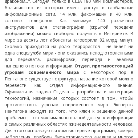
драконом...". Сегодня только в США 180 млн. компьютеров,
большинство из которых имеет доступ в глобальные
информационные сети, 14 млн. факс-машин и 40 млн.
сотовых телефонов. Как минимум 140 различных
инструментов для стеганографии (скрытой передачи
изображений) можно свободно получить в Интернете. В
мире за десять лет абоненты наговорили 82 млрд. минут.
Сколько приходится на долю террористов - не знает ни
одна спецслужба мира - они оказались неподготовленными
для перехвата, расшифровки, перевода и анализа
нынешнего потока информации.
Отдел, противостоящий
угрозам современного мира
С некоторых пор в
Пентагоне существует структура, название которой можно
перевести как Отдел информационного знания.
Официальная задача Отдела – разработка и интеграция
технологий, назначение которых состоит в том, чтобы
противостоять угрозам современного мира. Эксперты
Пентагона исходят из того, что ключ к решению данной
проблемы – это максимально полный доступ к информации
в самых различных областях жизнедеятельности человека.
Для этого используются компьютерные программы, камеры
наблюдения, приборы биометрического анализа и многое