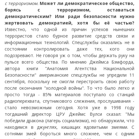
с терроризмом.
Может ли демократическое общество,
борясь с терроризмом, оставаться
демократическим? Или ради безопасности нужно
жертвовать демократией, хотя бы её частью?
Известно, что одной из причин успехов нынешних
террористов стало бурное развитие средств связи и
информационных технологий. Спецслужбы оказались не в
состоянии контролировать даже тех, кого они
подозревают. Не говоря уж о том, чтобы держать руку на
пульсе всего общества. По мнению Джеймса Бэмфорда,
автора книги "Анатомия Агентства Национальной
Безопасности" американские спецслужбы не упредили 11
сентября, поскольку не смогли перестроить свою работу
после окончания "холодной войны". То что было легко и
просто тогда - 85% материалов поступало со станций
радиоперехвата, спутникового слежения, прослушивания -
стало невозможным сегодня. Хотя уже в 1998 году
тогдашний директор ЦРУ Джеймс Вулси сказал: "Мы
победили дракона (лагерь социализма), но обнаружили, что
находимся в джунглях, кишащих ядовитыми змеями. С
сотнями змей бороться много сложнее, чем с одним