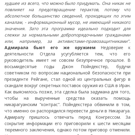
худшее из всего, что можно было придумать. Она никак не
повлияет на предотвращение терактов, потому что
абсолютное большинство сведений, проходящих по этим
каналам, - информационный мусор, не имеющий никакого
значения. Зато эта программа идеально подходит для
слежки за нормальными добропорядочными гражданами
или, например, за активистами-правозащитниками".
Адмирала бьют его же оружием
Недоверие к
деятельности Отдела усугубляется тем, что его
руководитель имеет не совсем безупречное прошлое. В
восьмидесятые годы Джон Пойндекстер, будучи
советником по вопросам национальной безопасности при
президенте Рейгане, стал одной из центральных фигур в
скандале вокруг секретных поставок оружия из США в Иран.
Как выяснилось позже, эта сделка была задумана для того,
чтобы на вырученные средства оказать помощь
никарагуанским "контрас". Пойндекстера обвинили в том,
что именно он распорядился перевести деньги в Никарагуа.
Адмиралу пришлось отвечать перед Конгрессом. За
сокрытие информации его приговорили к шести месяцам
тюремного заключения, однако потом приговор отменили.