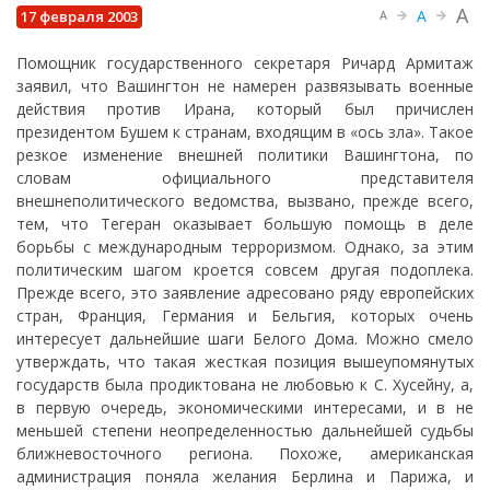
A
A
17 февраля 2003
A
Помощник государственного секретаря Ричард Армитаж
заявил, что Вашингтон не намерен развязывать военные
действия против Ирана, который был причислен
президентом Бушем к странам, входящим в «ось зла». Такое
резкое изменение внешней политики Вашингтона, по
словам официального представителя
внешнеполитического ведомства, вызвано, прежде всего,
тем, что Тегеран оказывает большую помощь в деле
борьбы с международным терроризмом. Однако, за этим
политическим шагом кроется совсем другая подоплека.
Прежде всего, это заявление адресовано ряду европейских
стран, Франция, Германия и Бельгия, которых очень
интересует дальнейшие шаги Белого Дома. Можно смело
утверждать, что такая жесткая позиция вышеупомянутых
государств была продиктована не любовью к С. Хусейну, а,
в первую очередь, экономическими интересами, и в не
меньшей степени неопределенностью дальнейшей судьбы
ближневосточного региона. Похоже, американская
администрация поняла желания Берлина и Парижа, и