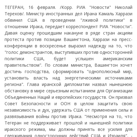
ТЕГЕРАН, 16 февраля. /Корр. РИА "Новости" Николай
Терехов/. Министр иностранных дел Ирана Камаль Харрази
обвинил США в проведении "лживой политики" в
отношении Ирака, передает корреспондент РИА "Новости".
Давая оценку прошедшим накануне в ряде стран акциям
протеста против позиции Вашингтона, Харрази на пресс-
конференции в воскресенье выразил надежду на то, что
"голос демонстрантов, выступивших против односторонней
политики США, будет услышен американским
правительством". По словам министра, Вашингтон хочет
достичь господства, сформировать "однополюсный мир,
установить власть над энергетическими источниками
региона". Глава иранской дипломатии назвал нынешнюю
обстановку в мире серьезным испытанием для Организации
Объединенных Наций и европейских государств. Он призвал
Совет Безопасности и ООН в целом защитить свою
независимость и дух, удержать США от применения силы и
развязывания войны против Ирака. "Несмотря на то, что
Тегеран не поддерживает прошлой и нынешней политики
иракского режима, мы должны принять все усилия для
сдерживания односторонних действий США и Израиля", -