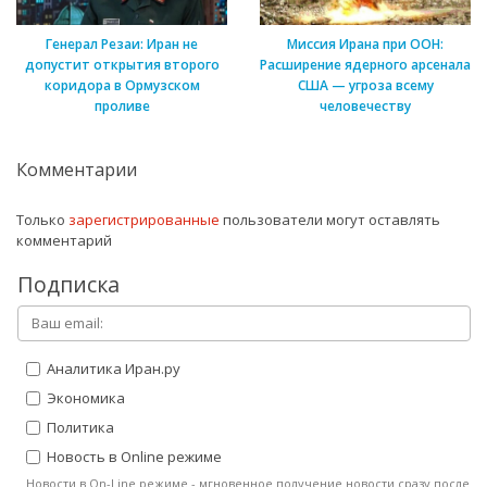
Генерал Резаи: Иран не
Миссия Ирана при ООН:
допустит открытия второго
Расширение ядерного арсенала
коридора в Ормузском
США — угроза всему
проливе
человечеству
Комментарии
Только
зарегистрированные
пользователи могут оставлять
комментарий
Подписка
Аналитика Иран.ру
Экономика
Политика
Новость в Online режиме
Новости в On-Line режиме - мгновенное получение новости сразу после