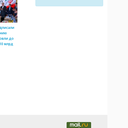
одписали
ению
овли до
10 млрд