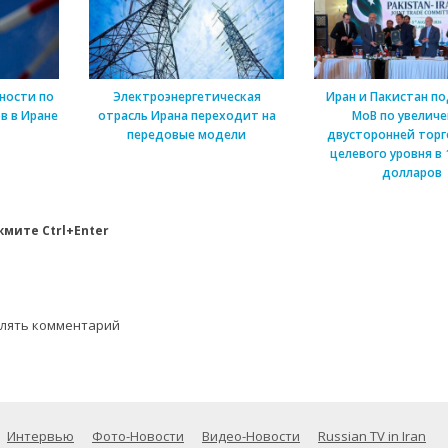
ности по
Электроэнергетическая
Иран и Пакистан п
в в Иране
отрасль Ирана переходит на
МоВ по увелич
передовые модели
двусторонней торг
целевого уровня в 
долларов
мите Ctrl+Enter
влять комментарий
Интервью
Фото-Новости
Видео-Новости
Russian TV in Iran