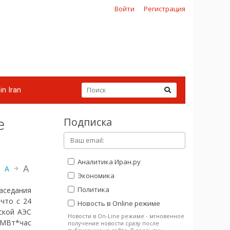
Войти
Регистрация
in Iran
Подписка
е
Аналитика Иран.ру
A
A
Экономика
Политика
аседания
что с 24
Новость в Online режиме
рской АЭС
Новости в On-Line режиме - мгновенное
 МВт*час
получение новости сразу после