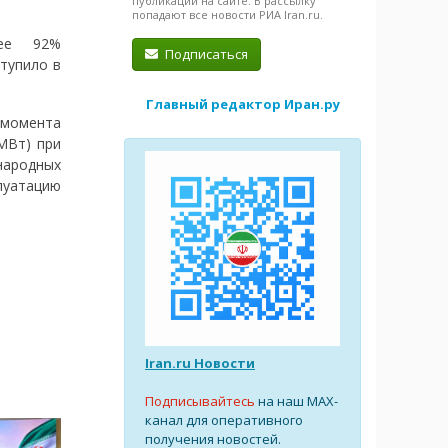
публикации на сайте. В рассылку
попадают все новости РИА Iran.ru.
лее 92%
Подписаться
тупило в
Главный редактор Иран.ру
 момента
МВт) при
народных
плуатацию
Iran.ru Новости
Подписывайтесь
на наш MAX-
канал для оперативного
получения новостей.