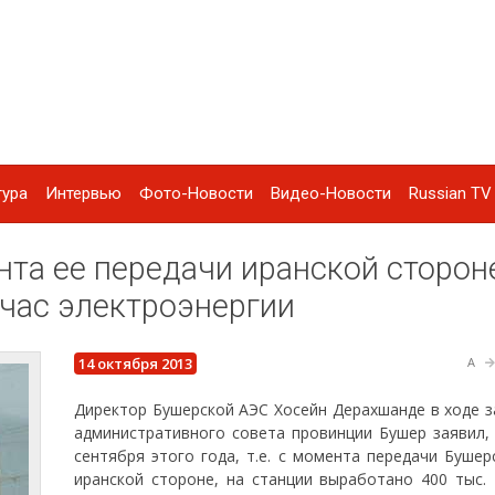
тура
Интервью
Фото-Новости
Видео-Новости
Russian TV 
та ее передачи иранской сторон
час электроэнергии
14 октября 2013
A
Директор Бушерской АЭС Хосейн Дерахшанде в ходе з
административного совета провинции Бушер заявил, 
сентября этого года, т.е. с момента передачи Буше
иранской стороне, на станции выработано 400 тыс.