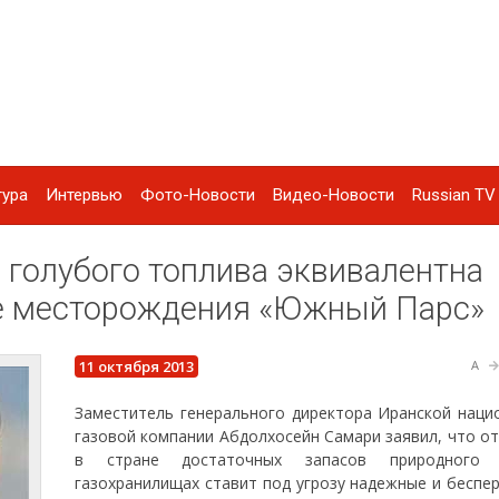
тура
Интервью
Фото-Новости
Видео-Новости
Russian TV 
голубого топлива эквивалентна
зе месторождения «Южный Парс»
11 октября 2013
A
Заместитель генерального директора Иранской наци
газовой компании Абдолхосейн Самари заявил, что о
в стране достаточных запасов природного
газохранилищах ставит под угрозу надежные и беспе