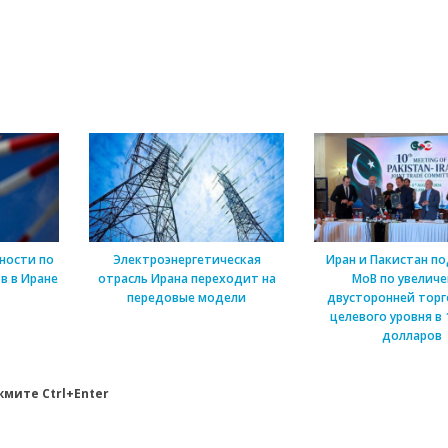
ности по
Электроэнергетическая
Иран и Пакистан п
в в Иране
отрасль Ирана переходит на
МоВ по увелич
передовые модели
двусторонней торг
целевого уровня в 
долларов
мите Ctrl+Enter