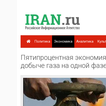
Политика
Экономика
Аналитика
Куль
Пятипроцентная экономия 
добыче газа на одной фа