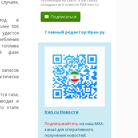
публикации на сайте. В рассылку
случаях,
попадают все новости РИА Iran.ru.
Подписаться
риод в
олее 500
Главный редактор Иран.ру
 удастся
ребления
 топлива
ой фазе
 запасов
ктически
тся газа,
аводах и
то этапе
Iran.ru Новости
Подписывайтесь
на наш MAX-
канал для оперативного
получения новостей.