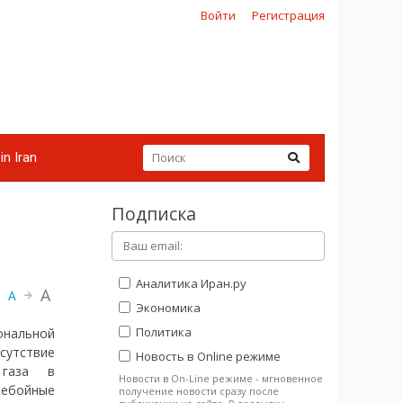
Войти
Регистрация
in Iran
Подписка
Аналитика Иран.ру
A
A
Экономика
Политика
ональной
тсутствие
Новость в Online режиме
 газа в
Новости в On-Line режиме - мгновенное
ребойные
получение новости сразу после