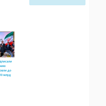
одписали
ению
овли до
10 млрд