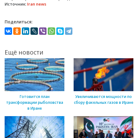
Источник:
Iran news
Поделиться:
Ещё новости
Готовится план
Увеличиваются мощности по
трансформации рыболовства
сбору факельных газов в Иране
в Иране