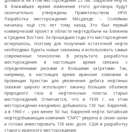
добывать на этом месторождении 25 тыс. баррелей нефти.
В ближайшее время изменения этого договора будут
окончательно утверждены Правительством ИРИ.
Разработка месторождения Месджеде – Солейман
началась ещё сто лет тому назад. Это был первый
коммерческий проект в области нефтедобычи на Ближнем
и Среднем Востоке. За прошедшие годы это месторождение
исчерпалось, поэтому для получения остаточной нефти
необходимо бурить новые скважины и использовать самые
современные технологии. В результате, разработка
месторождения в настоящее время связана с
определёнными рисками и большими затратами. Так,
например, в настоящее время иранские компании в
провинции Хузестан для увеличения дебита нефтяных
скважин широко используют закачку больших объёмов
природного газа в нефтеносные пласты старых
месторождений. Отмечается, что в 1930 г. на этом
месторождении ежедневно добывалось 130 тыс. баррелей,
а в 1960 г. – уже менее 50 тыс. баррелей нефти. Китайская
нефтедобывающая компания “CNPC” уверена в своих силах
и готова инвестировать 150 млн. долл. США в разработку
старого иранского месторождения.