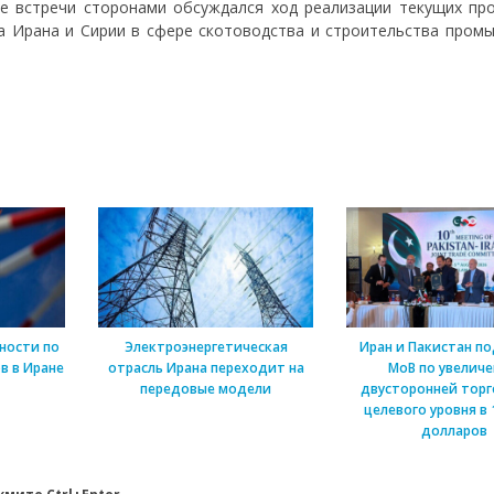
де встречи сторонами обсуждался ход реализации текущих про
а Ирана и Сирии в сфере скотоводства и строительства пром
ности по
Электроэнергетическая
Иран и Пакистан п
в в Иране
отрасль Ирана переходит на
МоВ по увелич
передовые модели
двусторонней торг
целевого уровня в 
долларов