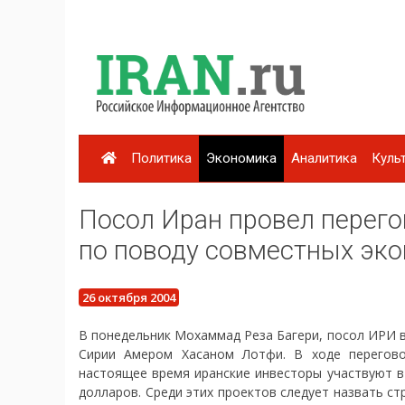
Политика
Экономика
Аналитика
Куль
Посол Иран провел перег
по поводу совместных эк
26 октября 2004
В понедельник Мохаммад Реза Багери, посол ИРИ в
Сирии Амером Хасаном Лотфи. В ходе перегово
настоящее время иранские инвесторы участвуют в
долларов. Среди этих проектов следует назвать с