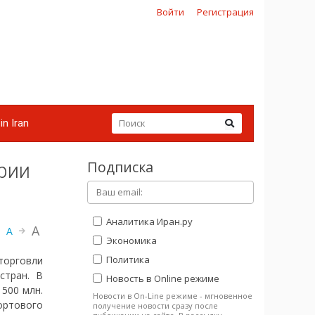
Войти
Регистрация
in Iran
Подписка
рии
Аналитика Иран.ру
A
A
Экономика
Политика
 торговли
стран. В
Новость в Online режиме
500 млн.
Новости в On-Line режиме - мгновенное
ортового
получение новости сразу после