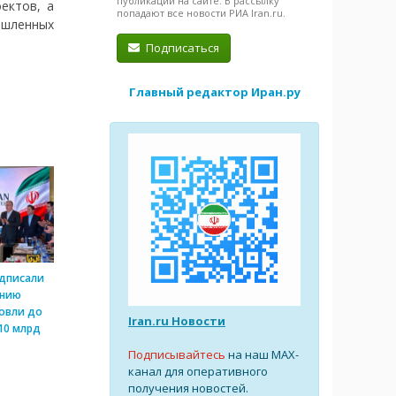
публикации на сайте. В рассылку
ектов, а
попадают все новости РИА Iran.ru.
ышленных
Подписаться
Главный редактор Иран.ру
одписали
ению
овли до
Iran.ru Новости
10 млрд
Подписывайтесь
на наш MAX-
канал для оперативного
получения новостей.