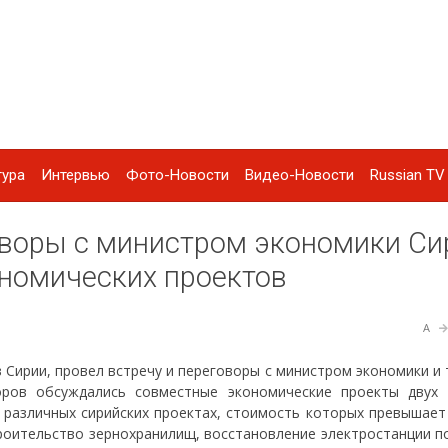
тура
Интервью
Фото-Новости
Видео-Новости
Russian TV 
оворы с министром экономики Си
ономических проектов
A
 Сирии, провел встречу и переговоры с министром экономики и
ров обсуждались совместные экономические проекты двух 
 различных сирийских проектах, стоимость которых превышает 
троительство зернохранилищ, восстановление электростанции п