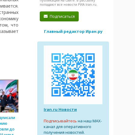
публикации на сайте. В рассылку
попадают все новости РИА Iran.ru.
вивается.
странных
Подписаться
кономику
том, что
казывает
Главный редактор Иран.ру
Iran.ru Новости
одписали
Подписывайтесь
на наш MAX-
ению
канал для оперативного
овли до
получения новостей.
10 млрд