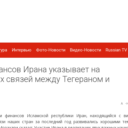
тура
Интервью
Фото-Новости
Видео-Новости
Russian TV 
ансов Ирана указывает на
х связей между Тегераном и
A
 и финансов Исламской республики Иран, находящийся с в
вязи наших стран за последний год развивались хорошими те
Мозахари сказал: Участие Ирана в реализации двух важных нац