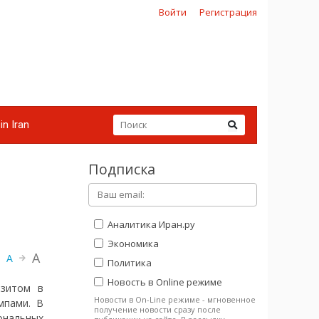
Войти
Регистрация
in Iran
Подписка
Аналитика Иран.ру
Экономика
A
A
Политика
Новость в Online режиме
изитом в
Новости в On-Line режиме - мгновенное
мпами. В
получение новости сразу после
иональных