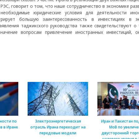
РЭС, говорит о том, что наше сотрудничество в экономике раз
необходимые юридические условия для деятельности ино
трирует большую заинтересованность в инвестициях в э
Заявления таджикского руководства также свидетельствуют о 
начение вопросам привлечение иностранных инвестиций, о
ности по
Электроэнергетическая
Иран и Пакистан п
в в Иране
отрасль Ирана переходит на
МоВ по увелич
передовые модели
двусторонней торг
целевого уровня в 