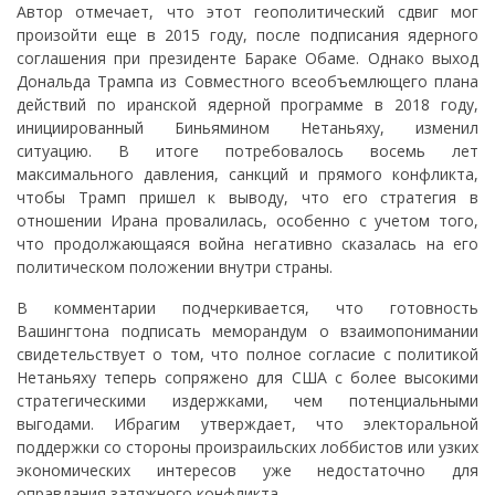
Автор отмечает, что этот геополитический сдвиг мог
произойти еще в 2015 году, после подписания ядерного
соглашения при президенте Бараке Обаме. Однако выход
Дональда Трампа из Совместного всеобъемлющего плана
действий по иранской ядерной программе в 2018 году,
инициированный Биньямином Нетаньяху, изменил
ситуацию. В итоге потребовалось восемь лет
максимального давления, санкций и прямого конфликта,
чтобы Трамп пришел к выводу, что его стратегия в
отношении Ирана провалилась, особенно с учетом того,
что продолжающаяся война негативно сказалась на его
политическом положении внутри страны.
В комментарии подчеркивается, что готовность
Вашингтона подписать меморандум о взаимопонимании
свидетельствует о том, что полное согласие с политикой
Нетаньяху теперь сопряжено для США с более высокими
стратегическими издержками, чем потенциальными
выгодами. Ибрагим утверждает, что электоральной
поддержки со стороны произраильских лоббистов или узких
экономических интересов уже недостаточно для
оправдания затяжного конфликта.