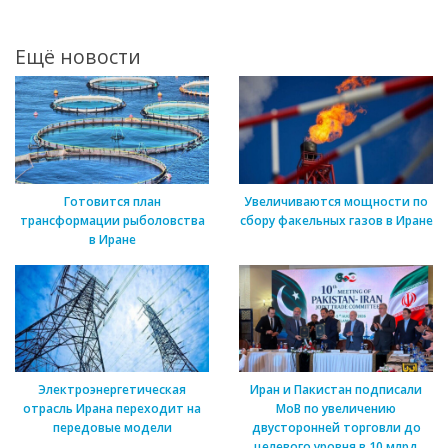
Ещё новости
Готовится план
Увеличиваются мощности по
трансформации рыболовства
сбору факельных газов в Иране
в Иране
Электроэнергетическая
Иран и Пакистан подписали
отрасль Ирана переходит на
МоВ по увеличению
передовые модели
двусторонней торговли до
целевого уровня в 10 млрд