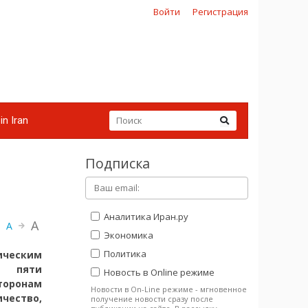
Войти
Регистрация
in Iran
Подписка
Аналитика Иран.ру
A
A
Экономика
Политика
ическим
м пяти
Новость в Online режиме
торонам
Новости в On-Line режиме - мгновенное
чество,
получение новости сразу после