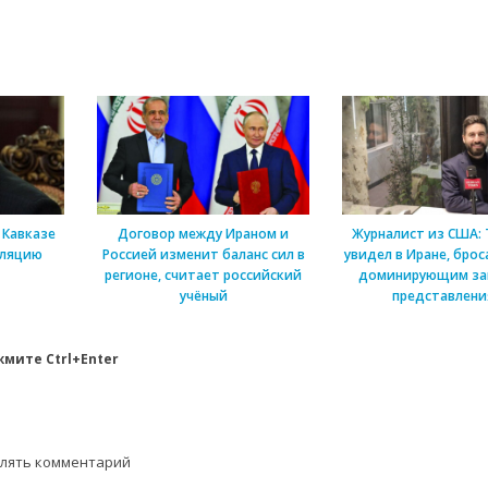
 Кавказе
Договор между Ираном и
Журналист из США: Т
оляцию
Россией изменит баланс сил в
увидел в Иране, брос
регионе, считает российский
доминирующим за
учёный
представлен
мите Ctrl+Enter
влять комментарий