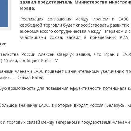
заявил представитель Министерства иностран
Ирана.
Реализация соглашения между Ираном и ЕАЭС
свободной торговли будет способствовать развитию 
экономического сотрудничества между Тегераном и с
участницами союза, заявил в понедельник РИА
геи.
ительства России Алексей Оверчук заявил, что Иран и ЕАЭ
 15 мая, сообщает Press TV.
ранами-членами ЕАЭС приведёт к значительному увеличению то
ами», — сказал Багеи.
юбую возможность для повышения эффективности потенциала к
ольшое значение ЕАЭС, в который входят Россия, Беларусь, Ка
х и торговых связей между Тегераном и государствами-членами 