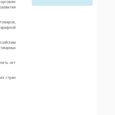
торговлю
развития
товаров,
тарифной
ссийским
товарных
пять лет
из стран