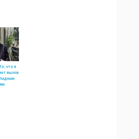
о, что я
ает вызов
падным
иям