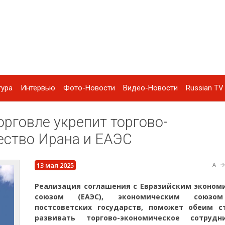
тура
Интервью
Фото-Новости
Видео-Новости
Russian TV 
орговле укрепит торгово-
ество Ирана и ЕАЭС
13 мая 2025
A
Реализация соглашения с Евразийским эконом
союзом (ЕАЭС), экономическим союзо
постсоветских государств, поможет обеим с
развивать торгово-экономическое сотрудни