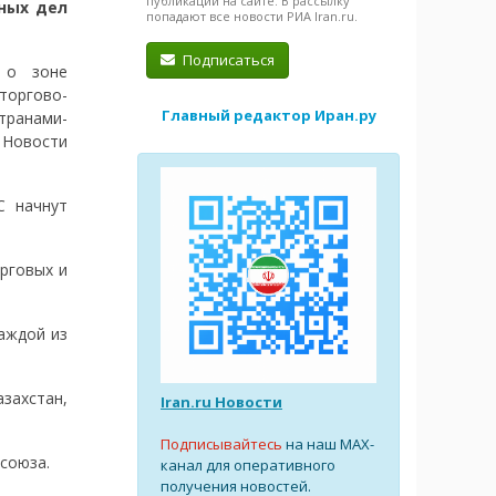
публикации на сайте. В рассылку
ных дел
попадают все новости РИА Iran.ru.
Подписаться
 о зоне
торгово-
Главный редактор Иран.ру
транами-
 Новости
С начнут
рговых и
аждой из
захстан,
Iran.ru Новости
Подписывайтесь
на наш MAX-
союза.
канал для оперативного
получения новостей.