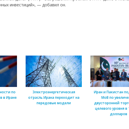
ных инвестиций», — добавил он.
ности по
Электроэнергетическая
Иран и Пакистан п
в в Иране
отрасль Ирана переходит на
МоВ по увелич
передовые модели
двусторонней торг
целевого уровня в 
долларов