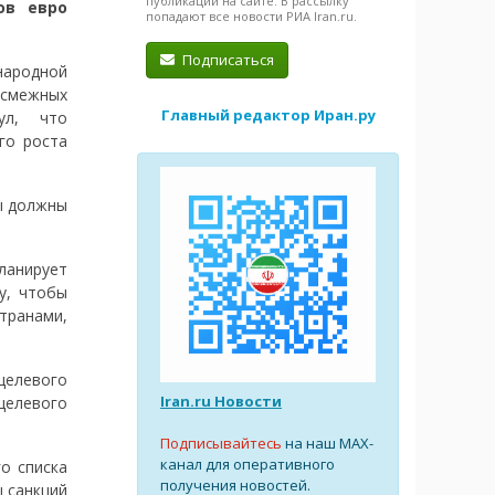
публикации на сайте. В рассылку
ов евро
попадают все новости РИА Iran.ru.
Подписаться
народной
 смежных
Главный редактор Иран.ру
ул, что
го роста
мы должны
ланирует
у, чтобы
транами,
целевого
Iran.ru Новости
 целевого
Подписывайтесь
на наш MAX-
канал для оперативного
о списка
получения новостей.
 санкций