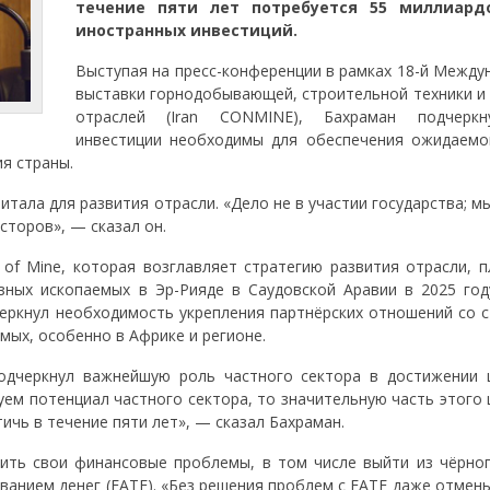
течение пяти лет потребуется 55 миллиард
иностранных инвестиций.
Выступая на пресс-конференции в рамках 18-й Между
выставки горнодобывающей, строительной техники и
отраслей (Iran CONMINE), Бахраман подчеркн
инвестиции необходимы для обеспечения ожидаемо
я страны.
тала для развития отрасли. «Дело не в участии государства; 
сторов», — сказал он.
of Mine, которая возглавляет стратегию развития отрасли, п
зных ископаемых в Эр-Рияде в Саудовской Аравии в 2025 год
еркнул необходимость укрепления партнёрских отношений со с
ых, особенно в Африке и регионе.
одчеркнул важнейшую роль частного сектора в достижении 
уем потенциал частного сектора, то значительную часть этого
ичь в течение пяти лет», — сказал Бахраман.
ить свои финансовые проблемы, в том числе выйти из чёрног
анием денег (FATF). «Без решения проблем с FATF даже отмены