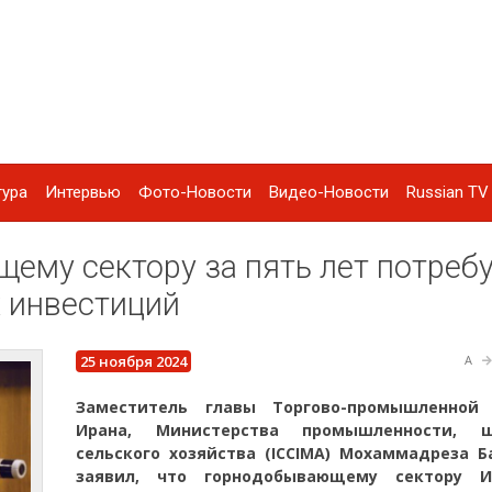
тура
Интервью
Фото-Новости
Видео-Новости
Russian TV 
му сектору за пять лет потреб
 инвестиций
25 ноября 2024
A
Заместитель главы Торгово-промышленной
Ирана, Министерства промышленности, 
сельского хозяйства (ICCIMA) Мохаммадреза Б
заявил, что горнодобывающему сектору 