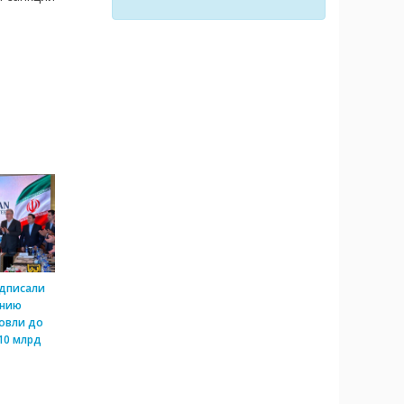
одписали
ению
овли до
10 млрд