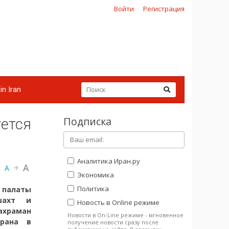
Войти
Регистрация
in Iran
Подписка
уется
Аналитика Иран.ру
A
A
Экономика
Политика
 палаты
шахт и
Новость в Online режиме
ахраман
Новости в On-Line режиме - мгновенное
Ирана в
получение новости сразу после