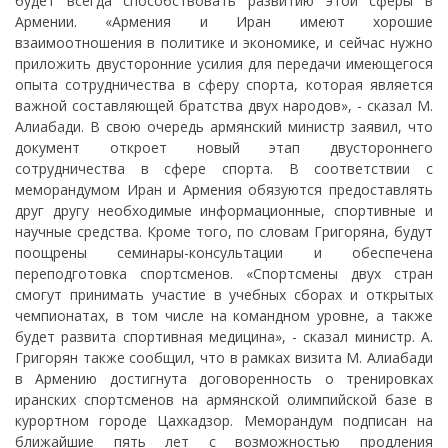
будет всегда способствовать развитию этой сферы в
Армении. «Армения и Иран имеют хорошие
взаимоотношения в политике и экономике, и сейчас нужно
приложить двусторонние усилия для передачи имеющегося
опыта сотрудничества в сферу спорта, которая является
важной составляющей братства двух народов», - сказал М.
Алиабади. В свою очередь армянский министр заявил, что
документ откроет новый этап двустороннего
сотрудничества в сфере спорта. В соответствии с
меморандумом Иран и Армения обязуются предоставлять
друг другу необходимые информационные, спортивные и
научные средства. Кроме того, по словам Григоряна, будут
поощрены семинары-консультации и обеспечена
переподготовка спортсменов. «Спортсмены двух стран
смогут принимать участие в учебных сборах и открытых
чемпионатах, в том числе на командном уровне, а также
будет развита спортивная медицина», - сказал министр. А.
Григорян также сообщил, что в рамках визита М. Алиабади
в Армению достигнута договоренность о тренировках
иранских спортсменов на армянской олимпийской базе в
курортном городе Цахкадзор. Меморандум подписан на
ближайшие пять лет с возможностью продления