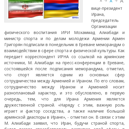
A
A
A
вице-президент
Ирана,
председатель
Организации
физического воспитания ИРИ Мохаммад Алиабади и
министр спорта и по делам молодежи Армении Армен
Григорян подписали в понедельник в Ереване меморандум о
взаимодействии в сфере спорта и физической культуры. Как
передает корреспондент ИРНА со ссылкой на армянские
источники, М. Алиабади на пресс-конференции в Ереване,
состоявшейся после подписания меморандума, отметил,
что спорт является одним из основных сфер
сотрудничества между Арменией и Ираном. По его словам,
сотрудничество между Ираном и Арменией носит
разноплановый характер, и это обусловлено, в первую
очередь, тем, что для Ирана Армения является
дружественной страной. «Наряду с этим, важную роль
играет и фактор соседства, а также наличие большой
армянской диаспоры в Иране», - отметил он. В связи с этим
М. Алиабади заявил, что Иран, будучи страной спорта,