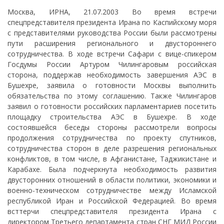
Москва, ИРНА, 21.07.2003 Во время встречи
спецпредставителя президента Ирана по Каспийскому моря
с представителями руководства России были рассмотрены
пути расширения регионального и двустороннего
сотрудничества. В ходе встречи Сафари с вице-спикером
Госдумы России Артуром Чилингаровым российская
сторона, поддержав необходимость завершения АЭС в
Бушехре, заявила о готовности Москвы выполнить
обязательства по этому соглашению. Также Чилингаров
заявил о готовности российских парламентариев посетить
площадку строительства АЭС в Бушехре. В ходе
состоявшейся беседы стороны рассмотрели вопросы
продолжения сотрудничества по проекту спутников,
сотрудничества сторон в деле разрешения региональных
конфликтов, в том числе, в Афганистане, Таджикистане и
Карабахе. Была подчеркнута необходимость развития
двусторонних отношений в области политики, экономики и
военно-техническом сотрудничестве между Исламской
республикой Иран и Российской Федерацией. Во время
всттерчи спецпредставителя президента Ирана с
директором Третьего департамента стран СНГ МИД России