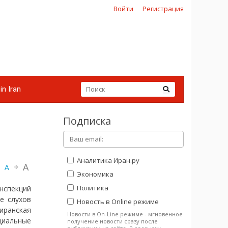
Войти
Регистрация
in Iran
Подписка
Аналитика Иран.ру
A
A
Экономика
Политика
нспекций
е слухов
Новость в Online режиме
иранская
Новости в On-Line режиме - мгновенное
циальные
получение новости сразу после