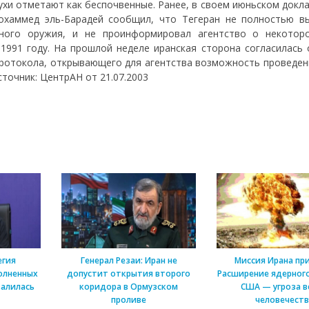
ухи отметают как беспочвенные. Ранее, в своем июньском докл
охаммед эль-Барадей сообщил, что Тегеран не полностью в
ного оружия, и не проинформировал агентство о некотор
 1991 году. На прошлой неделе иранская сторона согласилась 
ротокола, открывающего для агентства возможность проведен
точник: ЦентрАН от 21.07.2003
егия
Генерал Резаи: Иран не
Миссия Ирана пр
олненных
допустит открытия второго
Расширение ядерного
алилась
коридора в Ормузском
США — угроза в
проливе
человечеств