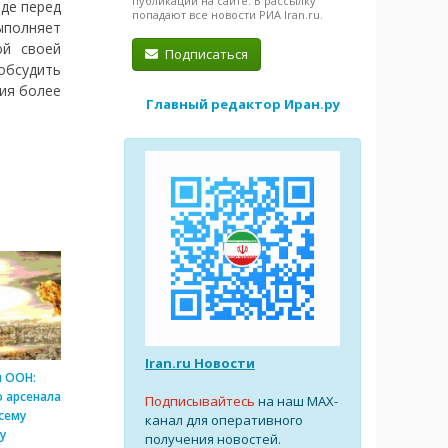
публикации на сайте. В рассылку
аде перед
попадают все новости РИА Iran.ru.
ыполняет
ой своей
Подписаться
обсудить
ия более
Главный редактор Иран.ру
Iran.ru Новости
и ООН:
 арсенала
Подписывайтесь
на наш MAX-
сему
канал для оперативного
у
получения новостей.