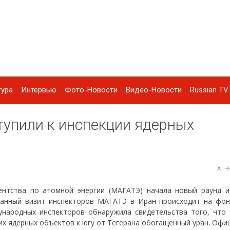
тура
Интервью
Фото-Новости
Видео-Новости
Russian TV 
упили к инспекции ядерных
A
ентства по атомной энергии (МАГАТЭ) начала новый раунд и
Данный визит инспекторов МАГАТЭ в Иран происходит на фон
ународных инспекторов обнаружила свидетельства того, что 
их ядерных объектов к югу от Тегерана обогащенный уран. Офи